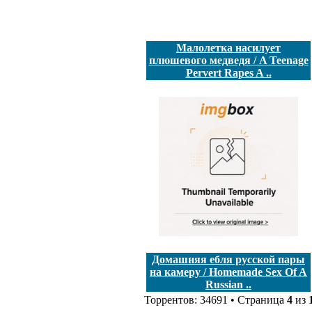
Малолетка насилует
плюшевого медведя / A Teenage
Pervert Rapes A ..
Домашняя ебля русской пары
на камеру / Homemade Sex Of A
Russian ..
Торрентов: 34691 • Страница
4
из