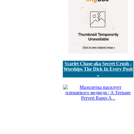
Scarlet Chase aka Secret Crush -
Worships The Dick In Every Posit
..