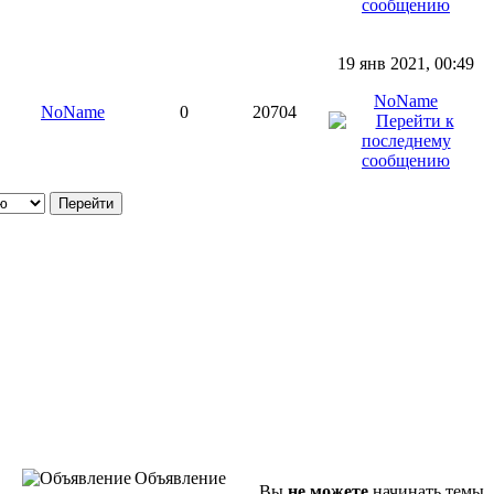
19 янв 2021, 00:49
NoName
NoName
0
20704
Объявление
Вы
не можете
начинать темы