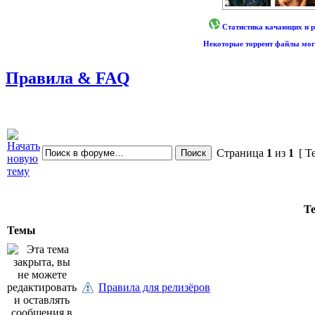
Статистика качающих и р
Некоторые торрент файлы могу
Правила & FAQ
Страница
1
из
1
[ Т
Т
Темы
Правила для релизёров