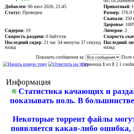
0b71fc20bd689
Добавлен
:
06 июл 2026, 21:45
Приватный
: 
Статус
: Проверен
Размер
: 376.9
Скачали
:
350
Здоровье
: 10
Сидеров
:
19
Личеров
:
2
Скорость раздачи
:
0 байт/сек
Скорость ска
Последний сидер
:
21 час 34 минуты 37 секунд
Последний ли
назад
назад
Показать сообщения за:
Поле 
Страница
1
из
1
[ 1 сооб
Информация
Статистика качающих и разда
показывать ноль. В большинстве
Некоторые торрент файлы могут
появляется какая-либо ошибка,