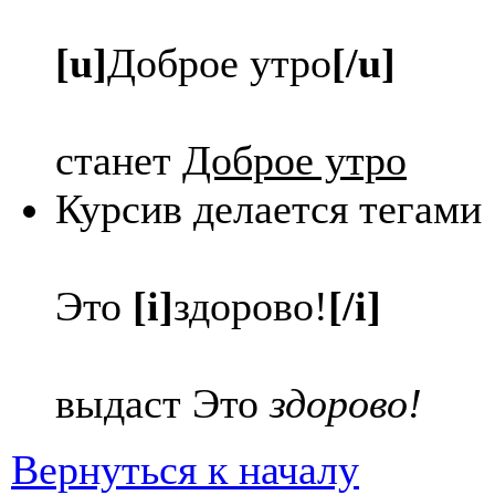
[u]
Доброе утро
[/u]
станет
Доброе утро
Курсив делается тегами
Это
[i]
здорово!
[/i]
выдаст Это
здорово!
Вернуться к началу