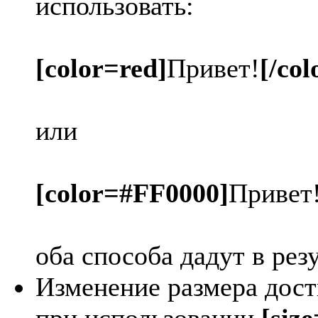
использовать:
[color=red]
Привет!
[/col
или
[color=#FF0000]
Привет
оба способа дадут в рез
Изменение размера дост