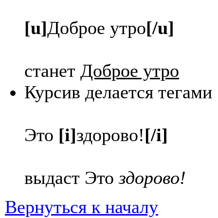
[u]
Доброе утро
[/u]
станет
Доброе утро
Курсив делается тегами
Это
[i]
здорово!
[/i]
выдаст Это
здорово!
Вернуться к началу