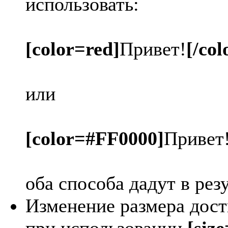
использовать:
[color=red]
Привет!
[/col
или
[color=#FF0000]
Привет
оба способа дадут в рез
Изменение размера дост