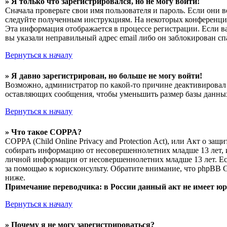
» Я только что зарегистрировался, но не могу войти!
Сначала проверьте свои имя пользователя и пароль. Если они 
следуйте полученным инструкциям. На некоторых конференциях
Эта информация отображается в процессе регистрации. Если в
вы указали неправильный адрес email либо он заблокирован сп
Вернуться к началу
» Я давно зарегистрирован, но больше не могу войти!
Возможно, администратор по какой-то причине деактивировал 
оставляющих сообщения, чтобы уменьшить размер базы данных.
Вернуться к началу
» Что такое COPPA?
COPPA (Child Online Privacy and Protection Act), или Акт о з
собирать информацию от несовершеннолетних младше 13 лет, и
личной информации от несовершеннолетних младше 13 лет. Есл
за помощью к юрисконсульту. Обратите внимание, что phpBB 
ниже.
Примечание переводчика: в России данный акт не имеет ю
Вернуться к началу
» Почему я не могу зарегистрироваться?