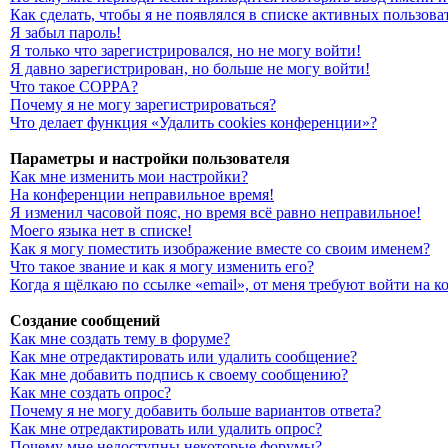
Как сделать, чтобы я не появлялся в списке активных пользова
Я забыл пароль!
Я только что зарегистрировался, но не могу войти!
Я давно зарегистрирован, но больше не могу войти!
Что такое COPPA?
Почему я не могу зарегистрироваться?
Что делает функция «Удалить cookies конференции»?
Параметры и настройки пользователя
Как мне изменить мои настройки?
На конференции неправильное время!
Я изменил часовой пояс, но время всё равно неправильное!
Моего языка нет в списке!
Как я могу поместить изображение вместе со своим именем?
Что такое звание и как я могу изменить его?
Когда я щёлкаю по ссылке «email», от меня требуют войти на 
Создание сообщений
Как мне создать тему в форуме?
Как мне отредактировать или удалить сообщение?
Как мне добавить подпись к своему сообщению?
Как мне создать опрос?
Почему я не могу добавить больше вариантов ответа?
Как мне отредактировать или удалить опрос?
Почему мне недоступны некоторые форумы?