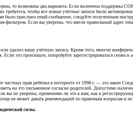
верны, то возможны два варианта. Если включена поддержка COPP
 требуется, чтобы все новые учётные записи были активирован
ам было прислано email-сообщение, следуйте полученным инстру
ам-фильтром. Если вы уверены, что ввели правильный адрес emai
или удалил вашу учётную запись. Кроме того, многие конферен
 Если это произошло, попробуйте зарегистрироваться снова и ак
ащите частных прав ребёнка в интернете от 1998 г. — это закон С
меть на это письменное согласие родителей. Допустимо наличи
и вы не уверены, применимо ли это к вам, как к регистрирующ
Group не может давать рекомендаций по правовым вопросам и н
ридической силы.