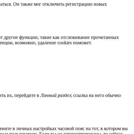
ваться. Он также мог отключить регистрацию новых
яют другие функции, такие как отслеживание прочитанных
нции, возможно, удаление cookies поможет.
ить их, перейдите в
Личный раздел
; ссылка на него обычно
мените в личных настройках часовой пояс на тот, в котором вы
нные пользователи. Если вы не зарегистрированы, то сейчас