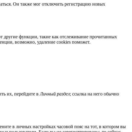
ваться. Он также мог отключить регистрацию новых
яют другие функции, такие как отслеживание прочитанных
нции, возможно, удаление cookies поможет.
ить их, перейдите в
Личный раздел
; ссылка на него обычно
мените в личных настройках часовой пояс на тот, в котором вы
нные пользователи. Если вы не зарегистрированы, то сейчас