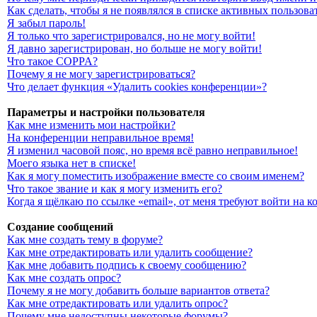
Как сделать, чтобы я не появлялся в списке активных пользова
Я забыл пароль!
Я только что зарегистрировался, но не могу войти!
Я давно зарегистрирован, но больше не могу войти!
Что такое COPPA?
Почему я не могу зарегистрироваться?
Что делает функция «Удалить cookies конференции»?
Параметры и настройки пользователя
Как мне изменить мои настройки?
На конференции неправильное время!
Я изменил часовой пояс, но время всё равно неправильное!
Моего языка нет в списке!
Как я могу поместить изображение вместе со своим именем?
Что такое звание и как я могу изменить его?
Когда я щёлкаю по ссылке «email», от меня требуют войти на 
Создание сообщений
Как мне создать тему в форуме?
Как мне отредактировать или удалить сообщение?
Как мне добавить подпись к своему сообщению?
Как мне создать опрос?
Почему я не могу добавить больше вариантов ответа?
Как мне отредактировать или удалить опрос?
Почему мне недоступны некоторые форумы?