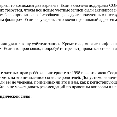
верны, то возможны два варианта. Если включена поддержка COPP
 требуется, чтобы все новые учётные записи были активирован
ам было прислано email-сообщение, следуйте полученным инстру
ам-фильтром. Если вы уверены, что ввели правильный адрес emai
или удалил вашу учётную запись. Кроме того, многие конферен
 Если это произошло, попробуйте зарегистрироваться снова и ак
ащите частных прав ребёнка в интернете от 1998 г. — это закон С
меть на это письменное согласие родителей. Допустимо наличи
и вы не уверены, применимо ли это к вам, как к регистрирующ
Group не может давать рекомендаций по правовым вопросам и н
ридической силы.