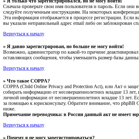
» Я только что зарегистрировался, но не могу войти!
Сначала проверьте свои имя пользователя и пароль. Если они 
следуйте полученным инструкциям. На некоторых конференциях
Эта информация отображается в процессе регистрации. Если в
вы указали неправильный адрес email либо он заблокирован сп
Вернуться к началу
» Я давно зарегистрирован, но больше не могу войти!
Возможно, администратор по какой-то причине деактивировал 
оставляющих сообщения, чтобы уменьшить размер базы данных.
Вернуться к началу
» Что такое COPPA?
COPPA (Child Online Privacy and Protection Act), или Акт о з
собирать информацию от несовершеннолетних младше 13 лет, и
личной информации от несовершеннолетних младше 13 лет. Есл
за помощью к юрисконсульту. Обратите внимание, что phpBB 
ниже.
Примечание переводчика: в России данный акт не имеет ю
Вернуться к началу
» Почему я не могу зарегистрироваться?