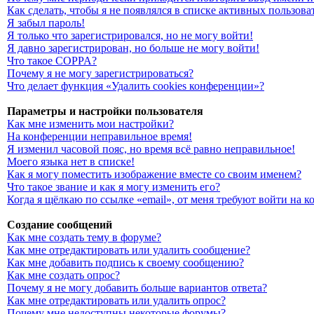
Как сделать, чтобы я не появлялся в списке активных пользова
Я забыл пароль!
Я только что зарегистрировался, но не могу войти!
Я давно зарегистрирован, но больше не могу войти!
Что такое COPPA?
Почему я не могу зарегистрироваться?
Что делает функция «Удалить cookies конференции»?
Параметры и настройки пользователя
Как мне изменить мои настройки?
На конференции неправильное время!
Я изменил часовой пояс, но время всё равно неправильное!
Моего языка нет в списке!
Как я могу поместить изображение вместе со своим именем?
Что такое звание и как я могу изменить его?
Когда я щёлкаю по ссылке «email», от меня требуют войти на 
Создание сообщений
Как мне создать тему в форуме?
Как мне отредактировать или удалить сообщение?
Как мне добавить подпись к своему сообщению?
Как мне создать опрос?
Почему я не могу добавить больше вариантов ответа?
Как мне отредактировать или удалить опрос?
Почему мне недоступны некоторые форумы?