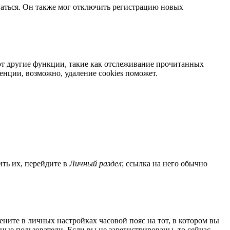
ваться. Он также мог отключить регистрацию новых
яют другие функции, такие как отслеживание прочитанных
нции, возможно, удаление cookies поможет.
ить их, перейдите в
Личный раздел
; ссылка на него обычно
мените в личных настройках часовой пояс на тот, в котором вы
нные пользователи. Если вы не зарегистрированы, то сейчас