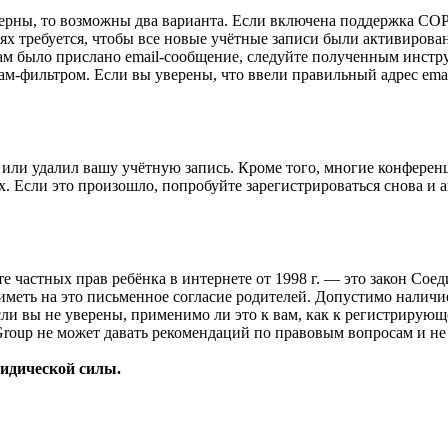
верны, то возможны два варианта. Если включена поддержка COPP
 требуется, чтобы все новые учётные записи были активирован
ам было прислано email-сообщение, следуйте полученным инстру
ам-фильтром. Если вы уверены, что ввели правильный адрес emai
или удалил вашу учётную запись. Кроме того, многие конферен
 Если это произошло, попробуйте зарегистрироваться снова и ак
ащите частных прав ребёнка в интернете от 1998 г. — это закон С
меть на это письменное согласие родителей. Допустимо наличи
и вы не уверены, применимо ли это к вам, как к регистрирующ
Group не может давать рекомендаций по правовым вопросам и н
ридической силы.