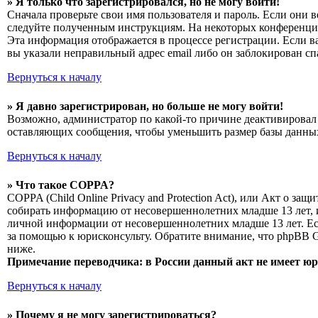
» Я только что зарегистрировался, но не могу войти!
Сначала проверьте свои имя пользователя и пароль. Если они 
следуйте полученным инструкциям. На некоторых конференциях
Эта информация отображается в процессе регистрации. Если в
вы указали неправильный адрес email либо он заблокирован сп
Вернуться к началу
» Я давно зарегистрирован, но больше не могу войти!
Возможно, администратор по какой-то причине деактивировал 
оставляющих сообщения, чтобы уменьшить размер базы данных.
Вернуться к началу
» Что такое COPPA?
COPPA (Child Online Privacy and Protection Act), или Акт о з
собирать информацию от несовершеннолетних младше 13 лет, и
личной информации от несовершеннолетних младше 13 лет. Есл
за помощью к юрисконсульту. Обратите внимание, что phpBB 
ниже.
Примечание переводчика: в России данный акт не имеет ю
Вернуться к началу
» Почему я не могу зарегистрироваться?