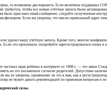
верны, то возможны два варианта. Если включена поддержка COPP
 требуется, чтобы все новые учётные записи были активирован
ам было прислано email-сообщение, следуйте полученным инстру
ам-фильтром. Если вы уверены, что ввели правильный адрес emai
или удалил вашу учётную запись. Кроме того, многие конферен
 Если это произошло, попробуйте зарегистрироваться снова и ак
ащите частных прав ребёнка в интернете от 1998 г. — это закон С
меть на это письменное согласие родителей. Допустимо наличи
и вы не уверены, применимо ли это к вам, как к регистрирующ
Group не может давать рекомендаций по правовым вопросам и н
ридической силы.