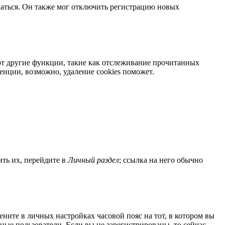
ваться. Он также мог отключить регистрацию новых
яют другие функции, такие как отслеживание прочитанных
нции, возможно, удаление cookies поможет.
ить их, перейдите в
Личный раздел
; ссылка на него обычно
мените в личных настройках часовой пояс на тот, в котором вы
нные пользователи. Если вы не зарегистрированы, то сейчас