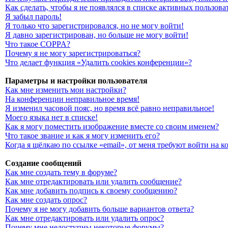
Как сделать, чтобы я не появлялся в списке активных пользова
Я забыл пароль!
Я только что зарегистрировался, но не могу войти!
Я давно зарегистрирован, но больше не могу войти!
Что такое COPPA?
Почему я не могу зарегистрироваться?
Что делает функция «Удалить cookies конференции»?
Параметры и настройки пользователя
Как мне изменить мои настройки?
На конференции неправильное время!
Я изменил часовой пояс, но время всё равно неправильное!
Моего языка нет в списке!
Как я могу поместить изображение вместе со своим именем?
Что такое звание и как я могу изменить его?
Когда я щёлкаю по ссылке «email», от меня требуют войти на 
Создание сообщений
Как мне создать тему в форуме?
Как мне отредактировать или удалить сообщение?
Как мне добавить подпись к своему сообщению?
Как мне создать опрос?
Почему я не могу добавить больше вариантов ответа?
Как мне отредактировать или удалить опрос?
Почему мне недоступны некоторые форумы?