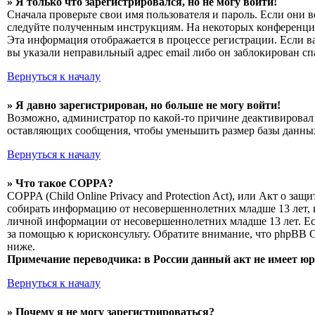
» Я только что зарегистрировался, но не могу войти!
Сначала проверьте свои имя пользователя и пароль. Если они 
следуйте полученным инструкциям. На некоторых конференциях
Эта информация отображается в процессе регистрации. Если в
вы указали неправильный адрес email либо он заблокирован сп
Вернуться к началу
» Я давно зарегистрирован, но больше не могу войти!
Возможно, администратор по какой-то причине деактивировал 
оставляющих сообщения, чтобы уменьшить размер базы данных.
Вернуться к началу
» Что такое COPPA?
COPPA (Child Online Privacy and Protection Act), или Акт о з
собирать информацию от несовершеннолетних младше 13 лет, и
личной информации от несовершеннолетних младше 13 лет. Есл
за помощью к юрисконсульту. Обратите внимание, что phpBB 
ниже.
Примечание переводчика: в России данный акт не имеет ю
Вернуться к началу
» Почему я не могу зарегистрироваться?