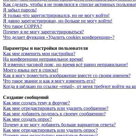
Как сделать, чтобы я не появлялся в списке активных пользова
Я забыл пароль!
Я только что зарегистрировался, но не могу войти!
Я давно зарегистрирован, но больше не могу войти!
Что такое COPPA?
Почему я не могу зарегистрироваться?
Что делает функция «Удалить cookies конференции»?
Параметры и настройки пользователя
Как мне изменить мои настройки?
На конференции неправильное время!
Я изменил часовой пояс, но время всё равно неправильное!
Моего языка нет в списке!
Как я могу поместить изображение вместе со своим именем?
Что такое звание и как я могу изменить его?
Когда я щёлкаю по ссылке «email», от меня требуют войти на 
Создание сообщений
Как мне создать тему в форуме?
Как мне отредактировать или удалить сообщение?
Как мне добавить подпись к своему сообщению?
Как мне создать опрос?
Почему я не могу добавить больше вариантов ответа?
Как мне отредактировать или удалить опрос?
Почему мне недоступны некоторые форумы?