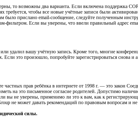
верны, то возможны два варианта. Если включена поддержка COPP
 требуется, чтобы все новые учётные записи были активирован
ам было прислано email-сообщение, следуйте полученным инстру
ам-фильтром. Если вы уверены, что ввели правильный адрес emai
или удалил вашу учётную запись. Кроме того, многие конферен
 Если это произошло, попробуйте зарегистрироваться снова и ак
ащите частных прав ребёнка в интернете от 1998 г. — это закон С
меть на это письменное согласие родителей. Допустимо наличи
и вы не уверены, применимо ли это к вам, как к регистрирующ
Group не может давать рекомендаций по правовым вопросам и н
ридической силы.