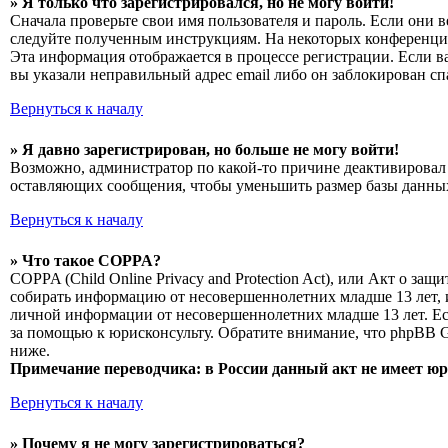
» Я только что зарегистрировался, но не могу войти!
Сначала проверьте свои имя пользователя и пароль. Если они 
следуйте полученным инструкциям. На некоторых конференциях
Эта информация отображается в процессе регистрации. Если в
вы указали неправильный адрес email либо он заблокирован сп
Вернуться к началу
» Я давно зарегистрирован, но больше не могу войти!
Возможно, администратор по какой-то причине деактивировал 
оставляющих сообщения, чтобы уменьшить размер базы данных.
Вернуться к началу
» Что такое COPPA?
COPPA (Child Online Privacy and Protection Act), или Акт о з
собирать информацию от несовершеннолетних младше 13 лет, и
личной информации от несовершеннолетних младше 13 лет. Есл
за помощью к юрисконсульту. Обратите внимание, что phpBB 
ниже.
Примечание переводчика: в России данный акт не имеет ю
Вернуться к началу
» Почему я не могу зарегистрироваться?