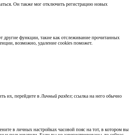
ваться. Он также мог отключить регистрацию новых
яют другие функции, такие как отслеживание прочитанных
нции, возможно, удаление cookies поможет.
ить их, перейдите в
Личный раздел
; ссылка на него обычно
мените в личных настройках часовой пояс на тот, в котором вы
нные пользователи. Если вы не зарегистрированы, то сейчас