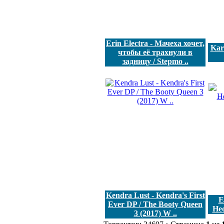
Erin Electra - Мачеха хочет,
Kar
чтобы её трахнули в
задницу / Stepmo ..
Kendra Lust - Kendra's First
E
Ever DP / The Booty Queen
Нео
3 (2017) W ..