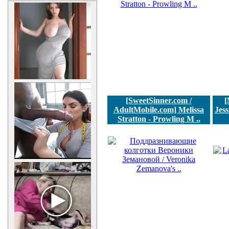
[SweetSinner.com /
[
AdultMobile.com] Melissa
Jess
Stratton - Prowling M ..