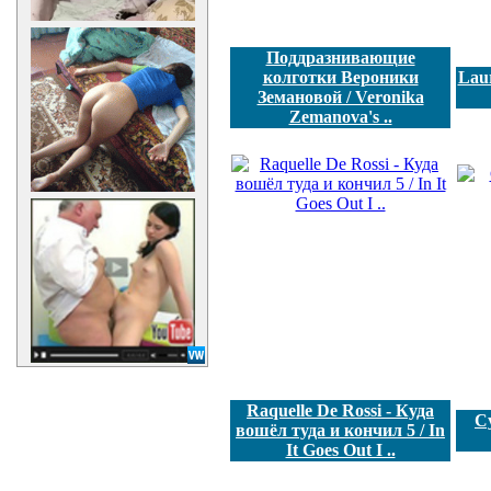
Поддразнивающие
колготки Вероники
Laur
Земановой / Veronika
Zemanova's ..
Raquelle De Rossi - Куда
Су
вошёл туда и кончил 5 / In
It Goes Out I ..