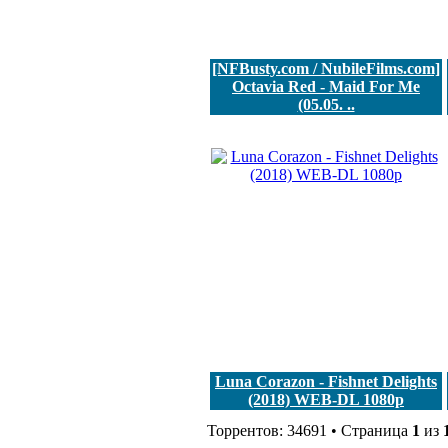
[NFBusty.com / NubileFilms.com]
Octavia Red - Maid For Me
(05.05. ..
Luna Corazon - Fishnet Delights
(2018) WEB-DL 1080p
Торрентов: 34691 • Страница
1
из