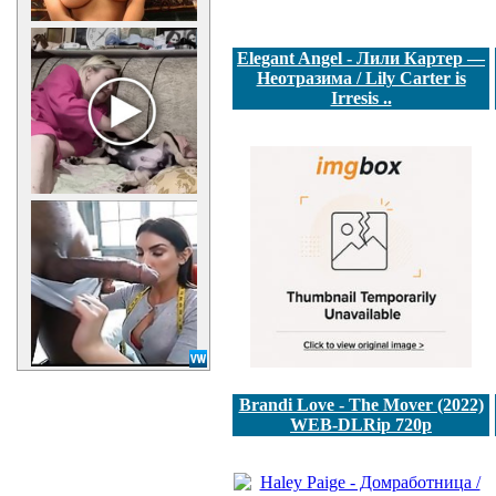
Elegant Angel - Лили Картер —
Неотразима / Lily Carter is
Irresis ..
Brandi Love - The Mover (2022)
WEB-DLRip 720p