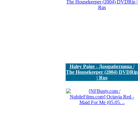
Haley Paige - Домработница /
The Housekeeper (2004) DVDRip
| Rus