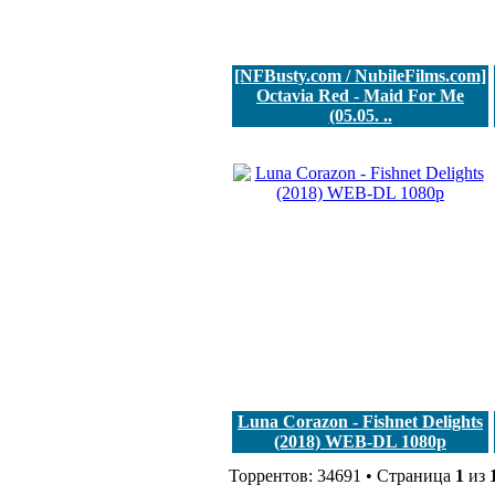
[NFBusty.com / NubileFilms.com]
Octavia Red - Maid For Me
(05.05. ..
Luna Corazon - Fishnet Delights
(2018) WEB-DL 1080p
Торрентов: 34691 • Страница
1
из