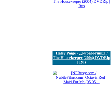
Haley Paige - Домработница /
The Housekeeper (2004) DVDRip
| Rus