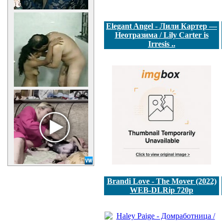
Elegant Angel - Лили Картер —
Неотразима / Lily Carter is
Irresis ..
Brandi Love - The Mover (2022)
WEB-DLRip 720p