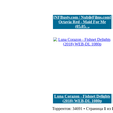
[NFBusty.com / NubileFilms.com]
Octavia Red - Maid For Me
(05.05. ..
Luna Corazon - Fishnet Delights
(2018) WEB-DL 1080p
Торрентов: 34691 • Страница
1
из