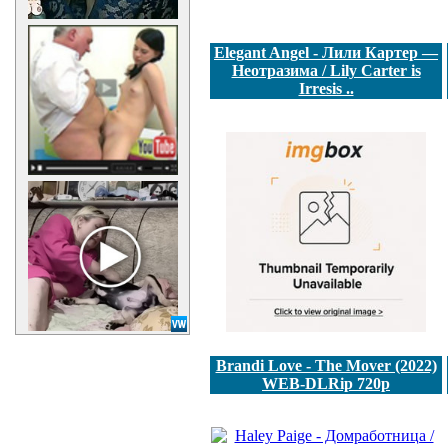
Elegant Angel - Лили Картер —
Неотразима / Lily Carter is
Irresis ..
Brandi Love - The Mover (2022)
WEB-DLRip 720p