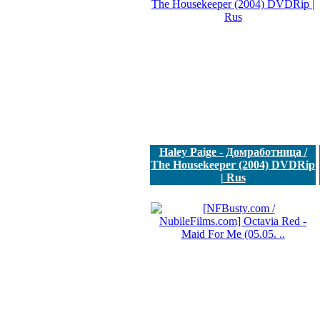
Haley Paige - Домработница /
The Housekeeper (2004) DVDRip
| Rus