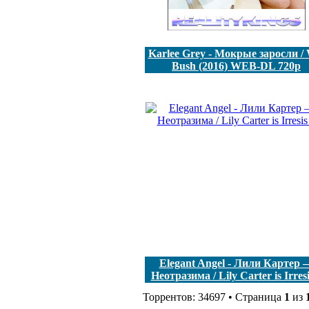
Karlee Grey - Мокрые заросли / 
Bush (2016) WEB-DL 720p
Elegant Angel - Лили Картер 
Неотразима / Lily Carter is Irresis
Торрентов: 34697 • Страница
1
из