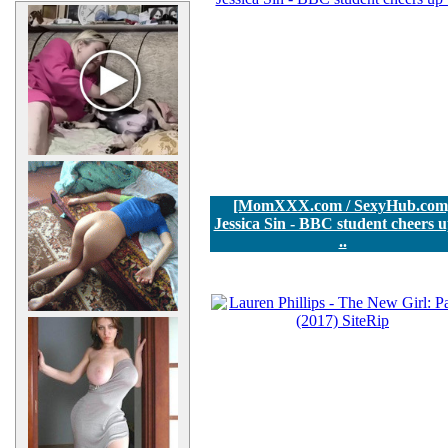
[MomXXX.com / SexyHub.com
Jessica Sin - BBC student cheers u
..