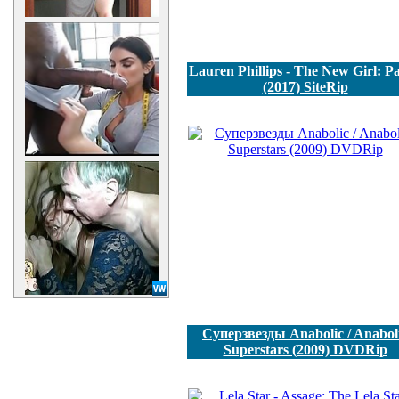
Lauren Phillips - The New Girl: Pa
(2017) SiteRip
Суперзвезды Anabolic / Anabol
Superstars (2009) DVDRip