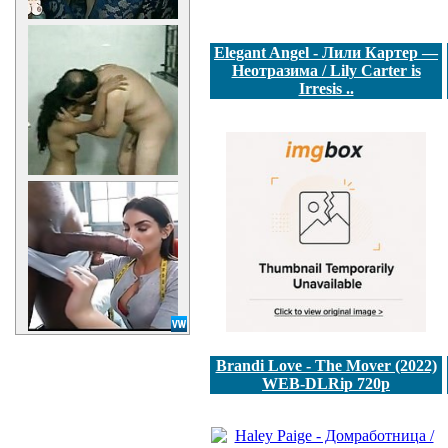
Elegant Angel - Лили Картер —
Неотразима / Lily Carter is
Irresis ..
Brandi Love - The Mover (2022)
WEB-DLRip 720p