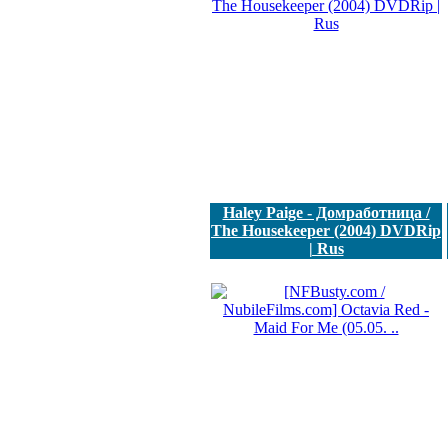
Haley Paige - Домработница /
The Housekeeper (2004) DVDRip
| Rus