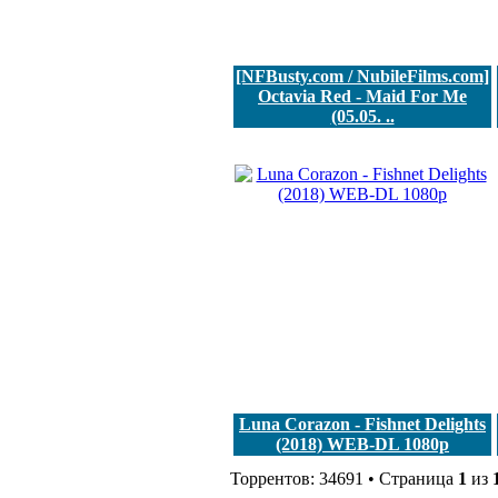
[NFBusty.com / NubileFilms.com]
Octavia Red - Maid For Me
(05.05. ..
Luna Corazon - Fishnet Delights
(2018) WEB-DL 1080p
Торрентов: 34691 • Страница
1
из