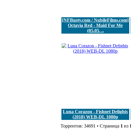
[NFBusty.com / NubileFilms.com]
Octavia Red - Maid For Me
(05.05. ..
Luna Corazon - Fishnet Delights
(2018) WEB-DL 1080p
Торрентов: 34691 • Страница
1
из