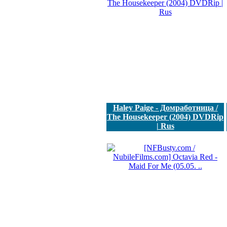
Haley Paige - Домработница /
The Housekeeper (2004) DVDRip
| Rus