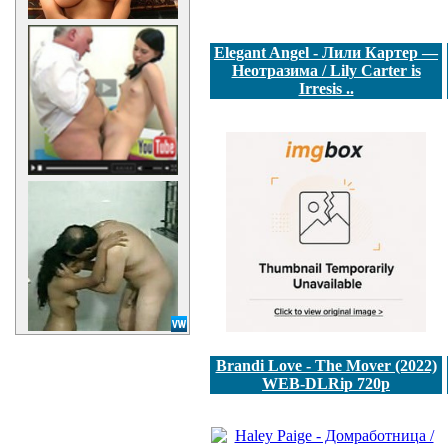
Elegant Angel - Лили Картер —
Неотразима / Lily Carter is
Irresis ..
Brandi Love - The Mover (2022)
WEB-DLRip 720p