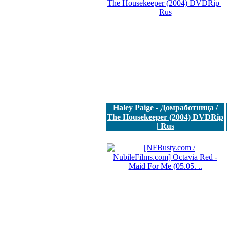
Haley Paige - Домработница /
The Housekeeper (2004) DVDRip
| Rus