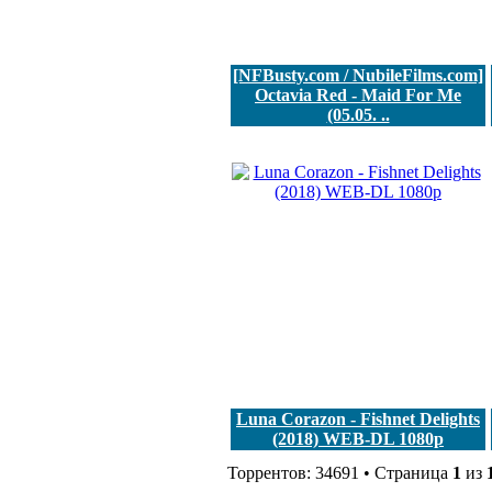
[NFBusty.com / NubileFilms.com]
Octavia Red - Maid For Me
(05.05. ..
Luna Corazon - Fishnet Delights
(2018) WEB-DL 1080p
Торрентов: 34691 • Страница
1
из