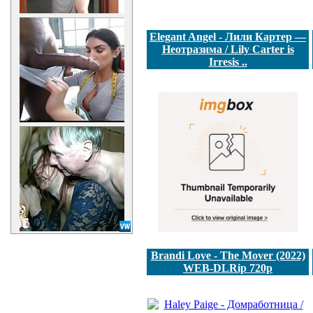
Elegant Angel - Лили Картер —
Неотразима / Lily Carter is
Irresis ..
Brandi Love - The Mover (2022)
WEB-DLRip 720p