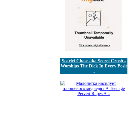
Scarlet Chase aka Secret Crush -
Worships The Dick In Every Posit
..