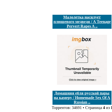
Малолетка насилует
плюшевого медведя / A Teenage
Pervert Rapes A ..
Домашняя ебля русской пары
на камеру / Homemade Sex Of A
Russian ..
Торрентов: 34691 • Страница
4
из