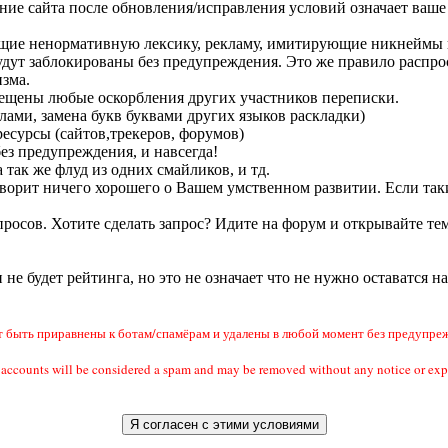
ание сайта после обновления/исправления условий означает ваше 
ащие ненормативную лексику, рекламу, имитирующие никнеймы п
удут заблокированы без предупреждения. Это же правило распрос
зма.
прещены любые оскорбления других участников переписки.
лами, замена букв буквами других языков раскладки)
есурсы (сайтов,трекеров, форумов)
без предупреждения, и навсегда!
 так же флуд из одних смайликов, и тд.
 говорит ничего хорошего о Вашем умственном развитии. Если так
росов. Хотите сделать запрос? Идите на форум и открывайте тем
и не будет рейтинга, но это не означает что не нужно оставатся н
быть приравнены к ботам/спамёрам и удалены в любой момент без предупреж
ail accounts will be considered a spam and may be removed without any notic