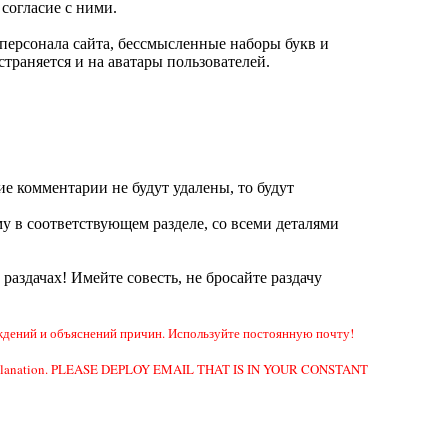
согласие с ними.
ерсонала сайта, бессмысленные наборы букв и
траняется и на аватары пользователей.
ие комментарии не будут удалены, то будут
у в соответствующем разделе, со всеми деталями
а раздачах! Имейте совесть, не бросайте раздачу
дений и объяснений причин. Используйте постоянную почту!
e or explanation. PLEASE DEPLOY EMAIL THAT IS IN YOUR CONSTANT