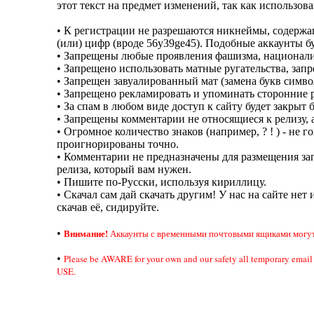
этот текст на предмет изменений, так как использов
• К регистрации не разрешаются никнеймы, содерж
(или) цифр (вроде 56y39ge45). Подобные аккаунты б
• Запрещены любые проявления фашизма, национали
• Запрещено использовать матные ругательства, за
• Запрещен завуалированный мат (замена букв симво
• Запрещено рекламировать и упоминать сторонние р
• За спам в любом виде доступ к сайту будет закрыт 
• Запрещены комментарии не относящиеся к релизу, а
• Огромное количество знаков (например, ? ! ) - не
проигнорированы точно.
• Комментарии не предназначены для размещения зап
релиза, который вам нужен.
• Пишите по-Русски, используя кириллицу.
• Скачал сам дай скачать другим! У нас на сайте нет 
скачав её, сидируйте.
Внимание!
•
Аккаунты с временными почтовыми ящиками могут 
•
Please be AWARE for your own and our safety all temporary em
USE.