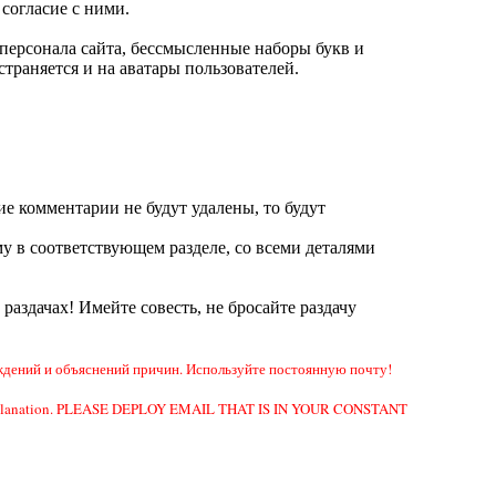
согласие с ними.
ерсонала сайта, бессмысленные наборы букв и
траняется и на аватары пользователей.
ие комментарии не будут удалены, то будут
у в соответствующем разделе, со всеми деталями
а раздачах! Имейте совесть, не бросайте раздачу
дений и объяснений причин. Используйте постоянную почту!
e or explanation. PLEASE DEPLOY EMAIL THAT IS IN YOUR CONSTANT