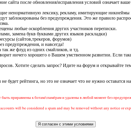
ание сайта после обновления/исправления условий означает ваше 
ащие ненормативную лексику, рекламу, имитирующие никнеймы п
удут заблокированы без предупреждения. Это же правило распрос
зма.
прещены любые оскорбления других участников переписки.
лами, замена букв буквами других языков раскладки)
есурсы (сайтов,трекеров, форумов)
без предупреждения, и навсегда!
 так же флуд из одних смайликов, и тд.
 говорит ничего хорошего о Вашем умственном развитии. Если так
росов. Хотите сделать запрос? Идите на форум и открывайте тем
и не будет рейтинга, но это не означает что не нужно оставатся н
быть приравнены к ботам/спамёрам и удалены в любой момент без предупреж
ail accounts will be considered a spam and may be removed without any notic