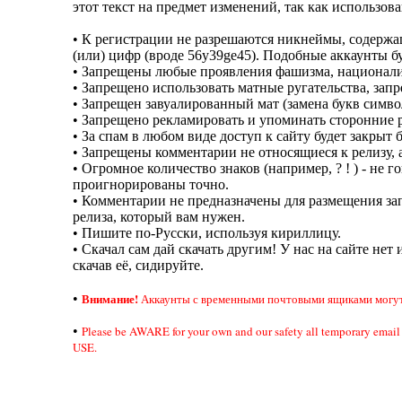
этот текст на предмет изменений, так как использов
• К регистрации не разрешаются никнеймы, содерж
(или) цифр (вроде 56y39ge45). Подобные аккаунты б
• Запрещены любые проявления фашизма, национали
• Запрещено использовать матные ругательства, за
• Запрещен завуалированный мат (замена букв симво
• Запрещено рекламировать и упоминать сторонние р
• За спам в любом виде доступ к сайту будет закрыт 
• Запрещены комментарии не относящиеся к релизу, а
• Огромное количество знаков (например, ? ! ) - не
проигнорированы точно.
• Комментарии не предназначены для размещения зап
релиза, который вам нужен.
• Пишите по-Русски, используя кириллицу.
• Скачал сам дай скачать другим! У нас на сайте нет 
скачав её, сидируйте.
Внимание!
•
Аккаунты с временными почтовыми ящиками могут 
•
Please be AWARE for your own and our safety all temporary em
USE.