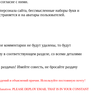
согласие с ними.
ерсонала сайта, бессмысленные наборы букв и
траняется и на аватары пользователей.
ие комментарии не будут удалены, то будут
у в соответствующем разделе, со всеми деталями
а раздачах! Имейте совесть, не бросайте раздачу
дений и объяснений причин. Используйте постоянную почту!
e or explanation. PLEASE DEPLOY EMAIL THAT IS IN YOUR CONSTANT