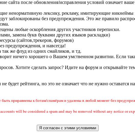
ание сайта после обновления/исправления условий означает ваше 
ащие ненормативную лексику, рекламу, имитирующие никнеймы п
удут заблокированы без предупреждения. Это же правило распрос
зма.
прещены любые оскорбления других участников переписки.
лами, замена букв буквами других языков раскладки)
есурсы (сайтов,трекеров, форумов)
без предупреждения, и навсегда!
 так же флуд из одних смайликов, и тд.
 говорит ничего хорошего о Вашем умственном развитии. Если так
росов. Хотите сделать запрос? Идите на форум и открывайте тем
и не будет рейтинга, но это не означает что не нужно оставатся н
быть приравнены к ботам/спамёрам и удалены в любой момент без предупреж
ail accounts will be considered a spam and may be removed without any notic