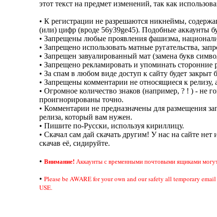
этот текст на предмет изменений, так как использов
• К регистрации не разрешаются никнеймы, содерж
(или) цифр (вроде 56y39ge45). Подобные аккаунты б
• Запрещены любые проявления фашизма, национали
• Запрещено использовать матные ругательства, за
• Запрещен завуалированный мат (замена букв симво
• Запрещено рекламировать и упоминать сторонние р
• За спам в любом виде доступ к сайту будет закрыт 
• Запрещены комментарии не относящиеся к релизу, а
• Огромное количество знаков (например, ? ! ) - не
проигнорированы точно.
• Комментарии не предназначены для размещения зап
релиза, который вам нужен.
• Пишите по-Русски, используя кириллицу.
• Скачал сам дай скачать другим! У нас на сайте нет 
скачав её, сидируйте.
Внимание!
•
Аккаунты с временными почтовыми ящиками могут 
•
Please be AWARE for your own and our safety all temporary em
USE.