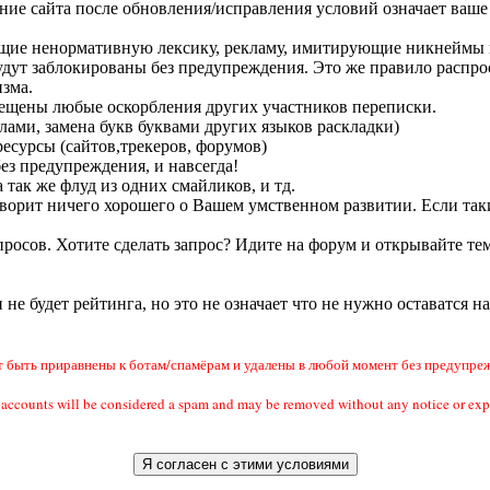
ание сайта после обновления/исправления условий означает ваше 
ащие ненормативную лексику, рекламу, имитирующие никнеймы п
удут заблокированы без предупреждения. Это же правило распрос
зма.
прещены любые оскорбления других участников переписки.
лами, замена букв буквами других языков раскладки)
есурсы (сайтов,трекеров, форумов)
без предупреждения, и навсегда!
 так же флуд из одних смайликов, и тд.
 говорит ничего хорошего о Вашем умственном развитии. Если так
росов. Хотите сделать запрос? Идите на форум и открывайте тем
и не будет рейтинга, но это не означает что не нужно оставатся н
быть приравнены к ботам/спамёрам и удалены в любой момент без предупреж
ail accounts will be considered a spam and may be removed without any notic