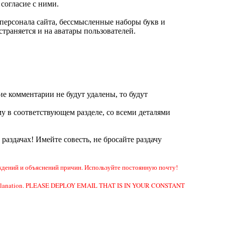
согласие с ними.
ерсонала сайта, бессмысленные наборы букв и
траняется и на аватары пользователей.
ие комментарии не будут удалены, то будут
у в соответствующем разделе, со всеми деталями
а раздачах! Имейте совесть, не бросайте раздачу
дений и объяснений причин. Используйте постоянную почту!
e or explanation. PLEASE DEPLOY EMAIL THAT IS IN YOUR CONSTANT