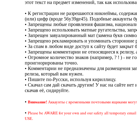
этот текст на предмет изменений, так как использов
• К регистрации не разрешаются никнеймы, содерж
(или) цифр (вроде 56y39ge45). Подобные аккаунты б
• Запрещены любые проявления фашизма, национали
• Запрещено использовать матные ругательства, за
• Запрещен завуалированный мат (замена букв симво
• Запрещено рекламировать и упоминать сторонние р
• За спам в любом виде доступ к сайту будет закрыт 
• Запрещены комментарии не относящиеся к релизу, а
• Огромное количество знаков (например, ? ! ) - не
проигнорированы точно.
• Комментарии не предназначены для размещения зап
релиза, который вам нужен.
• Пишите по-Русски, используя кириллицу.
• Скачал сам дай скачать другим! У нас на сайте нет 
скачав её, сидируйте.
Внимание!
•
Аккаунты с временными почтовыми ящиками могут 
•
Please be AWARE for your own and our safety all temporary em
USE.