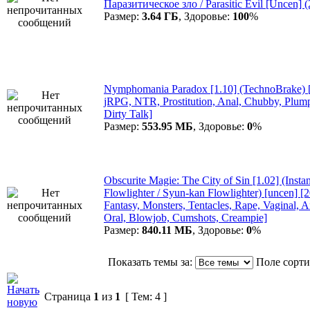
Паразитическое зло / Parasitic Evil [Uncen] 
Размер:
3.64 ГБ
, Здоровье:
100
%
Nymphomania Paradox [1.10] (TechnoBrake) [
jRPG, NTR, Prostitution, Anal, Chubby, Plump,
Dirty Talk]
Размер:
553.95 МБ
, Здоровье:
0
%
Obscurite Magie: The City of Sin [1.02] (Instan
Flowlighter / Syun-kan Flowlighter) [uncen] [
Fantasy, Monsters, Tentacles, Rape, Vaginal, An
Oral, Blowjob, Cumshots, Creampie]
Размер:
840.11 МБ
, Здоровье:
0
%
Показать темы за:
Поле сорт
Страница
1
из
1
[ Тем: 4 ]