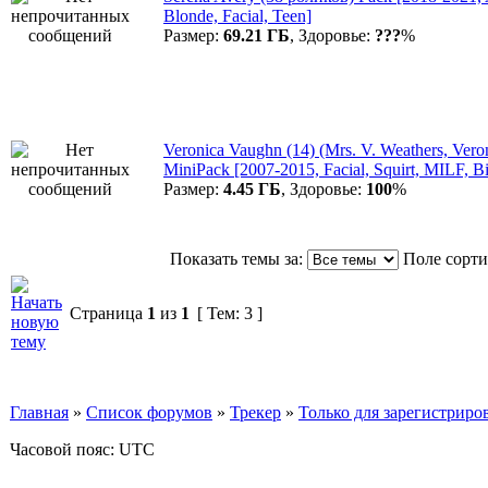
Blonde, Facial, Teen]
Размер:
69.21 ГБ
, Здоровье:
???
%
Veronica Vaughn (14) (Mrs. V. Weathers, Vero
MiniPack [2007-2015, Facial, Squirt, MILF, Bi
Размер:
4.45 ГБ
, Здоровье:
100
%
Показать темы за:
Поле сорт
Страница
1
из
1
[ Тем: 3 ]
Главная
»
Список форумов
»
Трекер
»
Только для зарегистриров
Часовой пояс: UTC