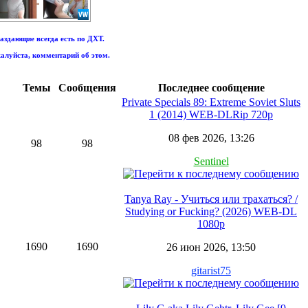
аздающие всегда есть по ДХТ.
алуйста, комментарий об этом.
Темы
Сообщения
Последнее сообщение
Private Specials 89: Extreme Soviet Sluts
1 (2014) WEB-DLRip 720p
08 фев 2026, 13:26
98
98
Sentinel
Tanya Ray - Учиться или трахаться? /
Studying or Fucking? (2026) WEB-DL
1080p
1690
1690
26 июн 2026, 13:50
gitarist75