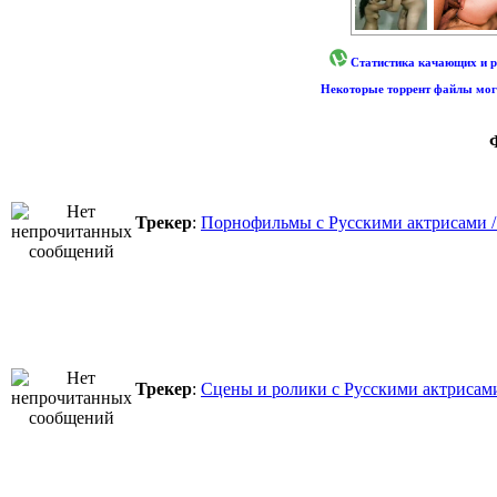
Статистика качающих и р
Некоторые торрент файлы могу
Трекер
:
Порнофильмы с Русскими актрисами / M
Трекер
:
Сцены и ролики с Русскими актрисами /