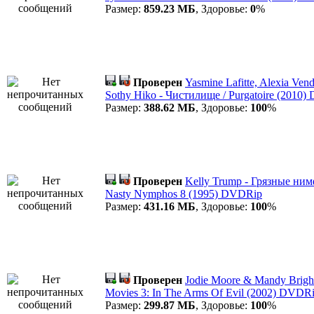
Размер:
859.23 МБ
, Здоровье:
0
%
Проверен
Yasmine Lafitte, Alexia Ve
Sothy Hiko - Чистилище / Purgatoire (2010
Размер:
388.62 МБ
, Здоровье:
100
%
Проверен
Kelly Trump - Грязные ним
Nasty Nymphos 8 (1995) DVDRip
Размер:
431.16 МБ
, Здоровье:
100
%
Проверен
Jodie Moore & Mandy Bright 
Movies 3: In The Arms Of Evil (2002) DVDRi
Размер:
299.87 МБ
, Здоровье:
100
%