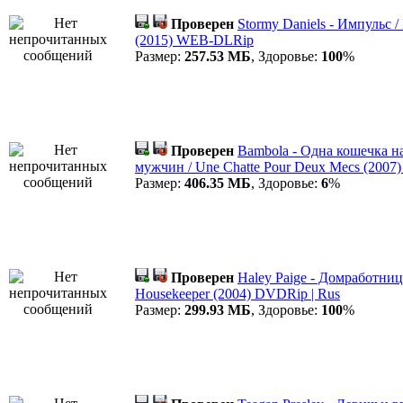
Проверен
Stormy Daniels - Импульс /
(2015) WEB-DLRip
Размер:
257.53 МБ
, Здоровье:
100
%
Проверен
Bambola - Одна кошечка н
мужчин / Une Chatte Pour Deux Mecs (200
Размер:
406.35 МБ
, Здоровье:
6
%
Проверен
Haley Paige - Домработниц
Housekeeper (2004) DVDRip | Rus
Размер:
299.93 МБ
, Здоровье:
100
%