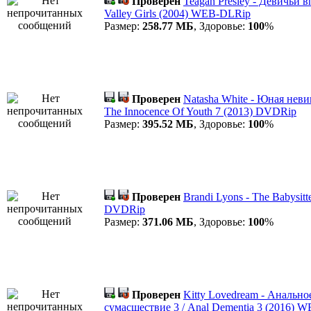
Проверен
Teagan Presley - Девичьи 
Valley Girls (2004) WEB-DLRip
Размер:
258.77 МБ
, Здоровье:
100
%
Проверен
Natasha White - Юная неви
The Innocence Of Youth 7 (2013) DVDRip
Размер:
395.52 МБ
, Здоровье:
100
%
Проверен
Brandi Lyons - The Babysitt
DVDRip
Размер:
371.06 МБ
, Здоровье:
100
%
Проверен
Kitty Lovedream - Анально
cумасшествие 3 / Anal Dementia 3 (2016) 