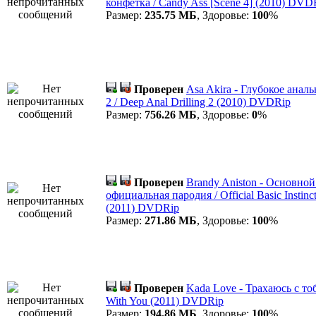
конфетка / Candy Ass [Scene 4] (2010) DVD
Размер:
235.75 МБ
, Здоровье:
100
%
Проверен
Asa Akira - Глубокое анал
2 / Deep Anal Drilling 2 (2010) DVDRip
Размер:
756.26 МБ
, Здоровье:
0
%
Проверен
Brandy Aniston - Основной
официальная пародия / Official Basic Instinc
(2011) DVDRip
Размер:
271.86 МБ
, Здоровье:
100
%
Проверен
Kada Love - Трахаюсь с то
With You (2011) DVDRip
Размер:
194.86 МБ
, Здоровье:
100
%