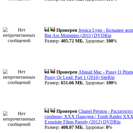
Проверен
Jessica Lynn - Большие жо
Big Ass Mommies (2011) DVDRip
Размер:
405.72 МБ
, Здоровье:
100
%
Проверен
Abigail Mac - Pussy O Plomo:
Pussy Or Lead: Part 1 (2016) SiteRip
Размер:
651.66 МБ
, Здоровье:
100
%
Проверен
Chanel Preston - Расхитит
гробниц: XXX Пародия / Tomb Raider XXX
Exquisite Films Parody (2012) DVDRip
Размер:
408.07 МБ
, Здоровье:
0
%