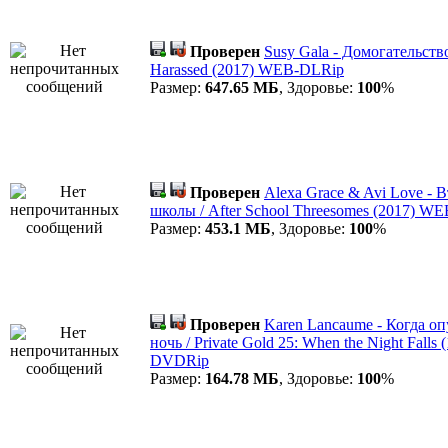
Проверен
Susy Gala - Домогательствo 
Harassed (2017) WEB-DLRip
Размер:
647.65 МБ
, Здоровье:
100
%
Проверен
Alexa Grace & Avi Love - 
школы / After School Threesomes (2017) W
Размер:
453.1 МБ
, Здоровье:
100
%
Проверен
Karen Lancaume - Когда оп
ночь / Private Gold 25: When the Night Falls (
DVDRip
Размер:
164.78 МБ
, Здоровье:
100
%