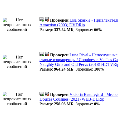
Проверен
Lisa Sparkle - Привлекател
Attraction (2003) DVDRip
Размер:
337.24 МБ
, Здоровье:
66
%
Проверен
Luna Rival - Непослушные
старые извращенцы / Coquines et Vieilles Can
Naughty Girls and Old Pervs (2018) HDTVRi
Размер:
964.24 МБ
, Здоровье:
100
%
Проверен
Victoria Beauregard - Милы
Douces Cousines (2021) WEB-DLRip
Размер:
258.06 МБ
, Здоровье:
0
%