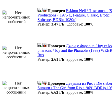
Проверен
Eskimo Nell / Эскимоска (S
Productions) [1975 г., Feature, Classic, Erotic
Softcore, BDRip 1080p]
Размер:
3.47 ГБ
, Здоровье:
100
%
Проверен
Джой у Фараона / Joy et Joa
pharaons / Joy and the Pharaohs (1993) WEBR
Rus
Размер:
2.61 ГБ
, Здоровье:
100
%
Проверен
Девушка из Рио / Die siebe
Sumuru / The Girl from Rio (1969) BDRip 108
Размер:
6.63 ГБ
, Здоровье:
100
%