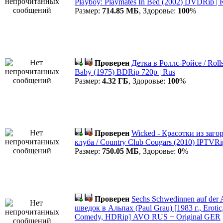
Playboy: Playmates In Bed (2002) DVDRip | 
Размер:
714.85 МБ
, Здоровье:
100
%
Проверен
Детка в Роллс-Ройсе / Roll
Baby (1975) BDRip 720p | Rus
Размер:
4.32 ГБ
, Здоровье:
100
%
Проверен
Wicked - Красотки из заго
клуба / Country Club Cougars (2010) IPTVRi
Размер:
750.05 МБ
, Здоровье:
0
%
Проверен
Sechs Schwedinnen auf der
шведок в Альпах (Paul Grau) [1983 г., Erotic,
Comedy, HDRip] AVO RUS + Original GER