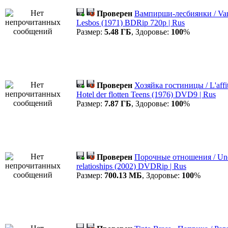
Проверен
Вампирши-лесбиянки / Va
Lesbos (1971) BDRip 720p | Rus
Размер:
5.48 ГБ
, Здоровье:
100
%
Проверен
Хозяйка гостиницы / L'affit
Hotel der flotten Teens (1976) DVD9 | Rus
Размер:
7.87 ГБ
, Здоровье:
100
%
Проверен
Порочные отношения / Unc
relatioships (2002) DVDRip | Rus
Размер:
700.13 МБ
, Здоровье:
100
%