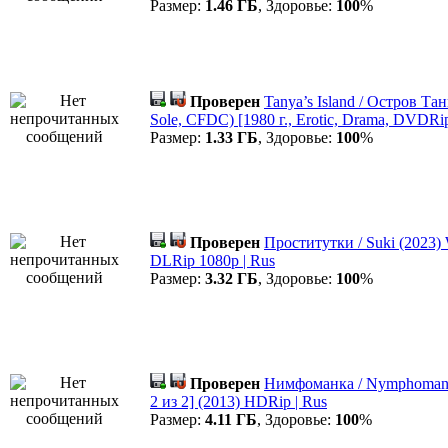
Размер:
1.46 ГБ
, Здоровье:
100
%
Проверен
Tanya’s Island / Остров Тан
Sole, CFDC) [1980 г., Erotic, Drama, DVDRi
Размер:
1.33 ГБ
, Здоровье:
100
%
Проверен
Проститутки / Suki (2023
DLRip 1080p | Rus
Размер:
3.32 ГБ
, Здоровье:
100
%
Проверен
Нимфоманка / Nymphomania
2 из 2] (2013) HDRip | Rus
Размер:
4.11 ГБ
, Здоровье:
100
%