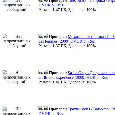
Проверен
Tinto Brass - Паприка / Pap
DVDRip | Rus
Размер:
1.47 ГБ
, Здоровье:
100
%
Проверен
Механика женщины / La M
des femmes (2000) DVDRip | Rus
Размер:
1.37 ГБ
, Здоровье:
100
%
Проверен
Sasha Grey - Девушка по в
Girlfriend Experience (2009) HDRip | Rus
Размер:
1.41 ГБ
, Здоровье:
100
%
Проверен
Трахни меня / Baise-moi (2
DVDRip | Rus