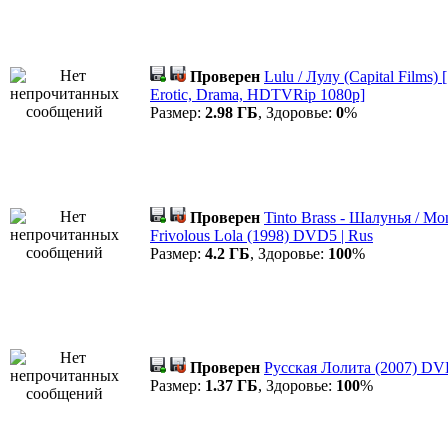
Проверен
Lulu / Лулу (Capital Films) [
Erotic, Drama, HDTVRip 1080p]
Размер:
2.98 ГБ
, Здоровье:
0
%
Проверен
Tinto Brass - Шалунья / Mon
Frivolous Lola (1998) DVD5 | Rus
Размер:
4.2 ГБ
, Здоровье:
100
%
Проверен
Русская Лолита (2007) D
Размер:
1.37 ГБ
, Здоровье:
100
%