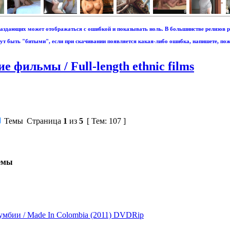
аздающих может отображаться с ошибкой и показывать ноль. В большинстве релизов р
т быть "битыми", если при скачивании появляется какая-либо ошибка, напишете, пож
фильмы / Full-length ethnic films
Темы
Страница
1
из
5
[ Тем: 107 ]
емы
лумбии / Made In Colombia (2011) DVDRip