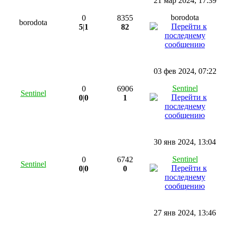
21 мар 2024, 17:39
borodota
0
8355
borodota
5
|
1
82
03 фев 2024, 07:22
Sentinel
0
6906
Sentinel
0
|
0
1
30 янв 2024, 13:04
Sentinel
0
6742
Sentinel
0
|
0
0
27 янв 2024, 13:46