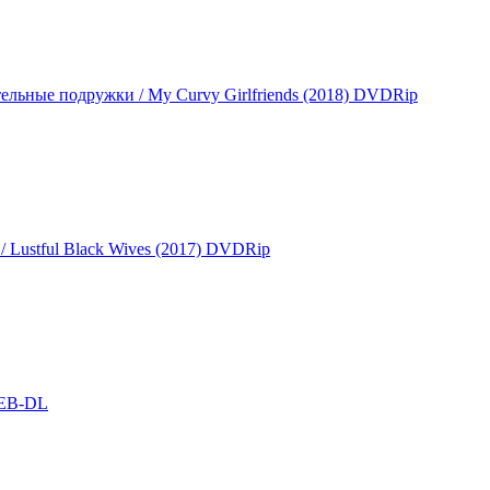
тельные подружки / My Curvy Girlfriends (2018) DVDRip
 Lustful Black Wives (2017) DVDRip
 WEB-DL