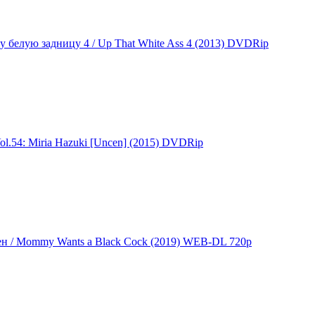
ту белую задницу 4 / Up That White Ass 4 (2013) DVDRip
ol.54: Miria Hazuki [Uncen] (2015) DVDRip
н / Mommy Wants a Black Cock (2019) WEB-DL 720p