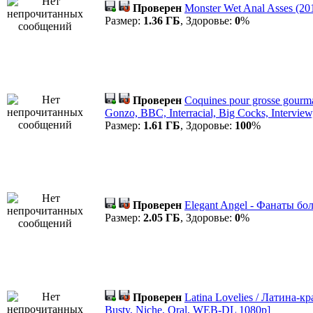
Проверен
Monster Wet Anal Asses (2
Размер:
1.36 ГБ
, Здоровье:
0
%
Проверен
Coquines pour grosse gourm
Gonzo, BBC, Interracial, Big Cocks, Intervi
Размер:
1.61 ГБ
, Здоровье:
100
%
Проверен
Elegant Angel - Фанаты бол
Размер:
2.05 ГБ
, Здоровье:
0
%
Проверен
Latina Lovelies / Латина-кра
Busty, Niche, Oral, WEB-DL 1080p]