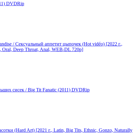
011) DVDRip
andise / Сексуальный аппетит цыпочек (Hot vidéo) [2022 г.,
ew, Oral, Deep Throat, Anal, WEB-DL 720p]
ьших сисек / Big Tit Fanatic (2011) DVDRip
сотки (Hard Art) [2021 г., Latin, Big Tits, Ethnic, Gonzo, Naturally