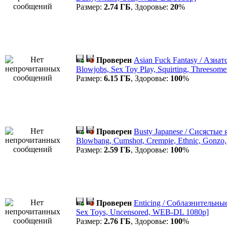
Размер:
2.74 ГБ
, Здоровье:
20
%
Проверен
Asian Fuck Fantasy / Азиат
Blowjobs, Sex Toy Play, Squirting, Threeso
Размер:
6.15 ГБ
, Здоровье:
100
%
Проверен
Busty Japanese / Сисястые я
Blowbang, Cumshot, Crempie, Ethnic, Gonzo
Размер:
2.59 ГБ
, Здоровье:
100
%
Проверен
Enticing / Соблазнительные 
Sex Toys, Uncensored, WEB-DL 1080p]
Размер:
2.76 ГБ
, Здоровье:
100
%