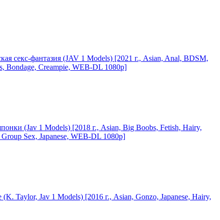
ская секс-фантазия (JAV 1 Models) [2021 г., Asian, Anal, BDSM,
mes, Bondage, Creampie, WEB-DL 1080p]
понки (Jav 1 Models) [2018 г., Asian, Big Boobs, Fetish, Hairy,
, Group Sex, Japanese, WEB-DL 1080p]
(K. Taylor, Jav 1 Models) [2016 г., Asian, Gonzo, Japanese, Hairy,