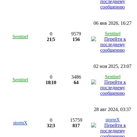
06 янв 2026, 16:27
Sentinel
0
9579
Sentinel
21
|
5
156
02 ноя 2025, 23:07
Sentinel
0
3486
Sentinel
18
|
10
64
28 авг 2024, 03:37
stormX
0
15759
stormX
32
|
3
817