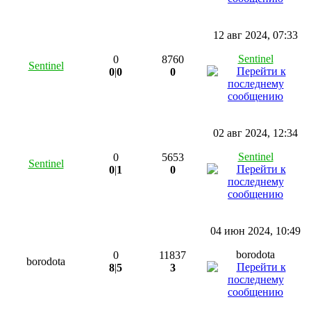
12 авг 2024, 07:33
Sentinel
0
8760
Sentinel
0
|
0
0
02 авг 2024, 12:34
Sentinel
0
5653
Sentinel
0
|
1
0
04 июн 2024, 10:49
borodota
0
11837
borodota
8
|
5
3