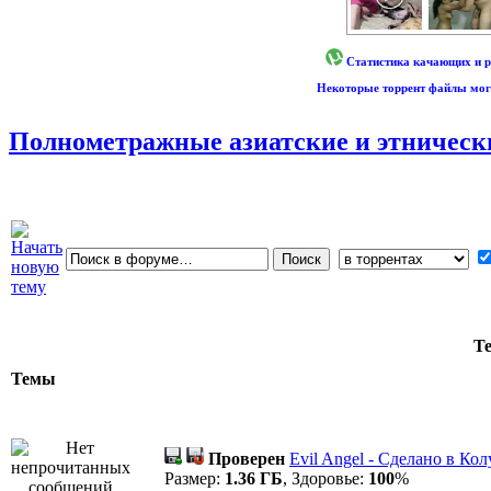
Статистика качающих и р
Некоторые торрент файлы могу
Полнометражные азиатские и этнические 
Т
Темы
Проверен
Evil Angel - Сделано в Ко
Размер:
1.36 ГБ
, Здоровье:
100
%