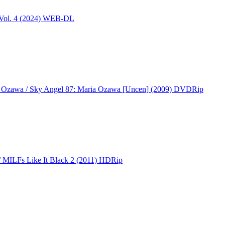
 Vol. 4 (2024) WEB-DL
 Ozawa / Sky Angel 87: Maria Ozawa [Uncen] (2009) DVDRip
MILFs Like It Black 2 (2011) HDRip