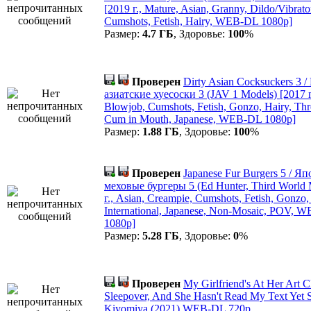
[2019 г., Mature, Asian, Granny, Dildo/Vibrato
Cumshots, Fetish, Hairy, WEB-DL 1080p]
Размер:
4.7 ГБ
, Здоровье:
100
%
Проверен
Dirty Asian Cocksuckers 3 /
азиатские хуесоски 3 (JAV 1 Models) [2017 г.
Blowjob, Cumshots, Fetish, Gonzo, Hairy, Th
Cum in Mouth, Japanese, WEB-DL 1080p]
Размер:
1.88 ГБ
, Здоровье:
100
%
Проверен
Japanese Fur Burgers 5 / Я
меховые бургеры 5 (Ed Hunter, Third World 
г., Asian, Creampie, Cumshots, Fetish, Gonzo,
International, Japanese, Non-Mosaic, POV, 
1080p]
Размер:
5.28 ГБ
, Здоровье:
0
%
Проверен
My Girlfriend's At Her Art C
Sleepover, And She Hasn't Read My Text Yet 
Kiyomiya (2021) WEB-DL 720p