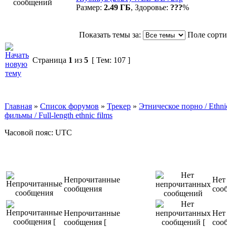
Размер:
2.49 ГБ
, Здоровье:
???
%
Показать темы за:
Поле сорт
Страница
1
из
5
[ Тем: 107 ]
Главная
»
Список форумов
»
Трекер
»
Этническое порно / Ethn
фильмы / Full-length ethnic films
Часовой пояс: UTC
Непрочитанные
Нет
сообщения
соо
Непрочитанные
Нет
сообщения [
соо