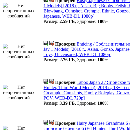
Проверен
Busty Japanese / Сисястые 
1 Models) [2018 г., Asian, Big Boobs, Fetish, 
Blowbang, Cumshot, Crempie, Ethnic, Gonzo,
Japanese, WEB-DL 1080p]
Размер:
2.59 ГБ
, Здоровье:
100
%
Проверен
Enticing / Соблазнительные
Jav 1 Models) [2016 г., Asian, Gonzo, Japanes
Toys, Uncensored, WEB-DL 1080p]
Размер:
2.76 ГБ
, Здоровье:
100
%
Проверен
Taboo Japan 2 / Японское т
Hunter, Third World Media) [2019 г., 18+ Teen
Creampie, Cumshots, Family Roleplay, Gonzo,
POV, WEB-DL 720p]
Размер:
3.39 ГБ
, Здоровье:
100
%
Проверен
Hairy Japanese Grandmas 6
японские бабушки 6 (Ed Hunter, Third Worl