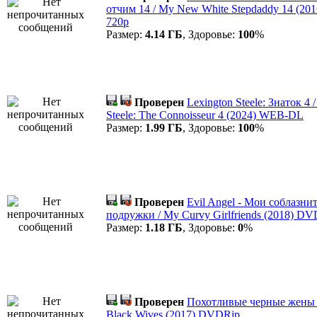
отчим 14 / My New White Stepdaddy 14 (2
720p
Размер:
4.14 ГБ
, Здоровье:
100
%
Проверен
Lexington Steele: Знаток 4 
Steele: The Connoisseur 4 (2024) WEB-DL
Размер:
1.99 ГБ
, Здоровье:
100
%
Проверен
Evil Angel - Мои соблазни
подружки / My Curvy Girlfriends (2018) D
Размер:
1.18 ГБ
, Здоровье:
0
%
Проверен
Похотливые черные жены /
Black Wives (2017) DVDRip