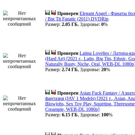
Проверен
Elegant Angel - Фанаты бо
/ Big Tit Fanatic (2011) DVDRip
Размер:
2.05 ГБ
, Здоровье:
0
%
Проверен
Latina Lovelies / Латина-к
(Hard Art) [2021 г., Latin, Big Tits, Ethnic, G
Naturally Busty, Niche, Oral, WEB-DL 1080p
Размер:
2.74 ГБ
, Здоровье:
20
%
Проверен
Asian Fuck Fantasy / Азиат
фантазия (JAV 1 Models) [2021 г., Asian, A
Blowjobs, Sex Toy Play, Squirting, Threesome
Creampie, WEB-DL 1080p]
Размер:
6.15 ГБ
, Здоровье:
100
%