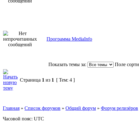
Программа MediaInfo
Показать темы за:
Поле сорт
Страница
1
из
1
[ Тем: 4 ]
Главная
»
Список форумов
»
Общий форум
»
Форум релизёров
Часовой пояс: UTC