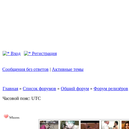
Вход
Регистрация
Сообщения без ответов
|
Активные темы
Главная
»
Список форумов
»
Общий форум
»
Форум релизёров
Часовой пояс: UTC
Whores