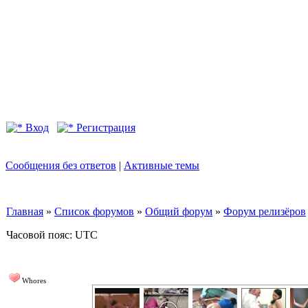
Вход
Регистрация
Сообщения без ответов
|
Активные темы
Главная
»
Список форумов
»
Общий форум
»
Форум релизёров
Часовой пояс: UTC
Whores