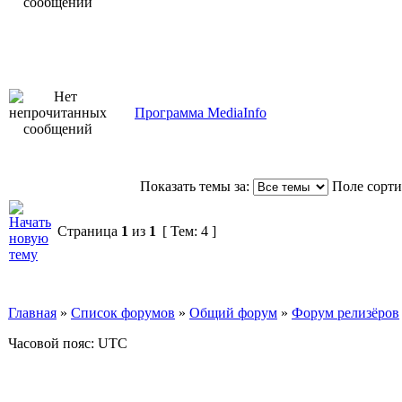
Программа MediaInfo
Показать темы за:
Поле сорт
Страница
1
из
1
[ Тем: 4 ]
Главная
»
Список форумов
»
Общий форум
»
Форум релизёров
Часовой пояс: UTC