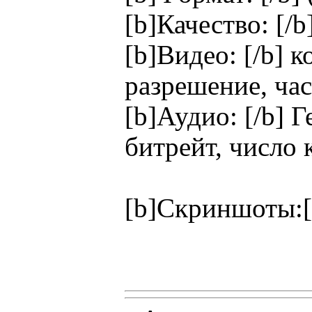
[b]Качество: [/
[b]Видео: [/b] к
разрешение, час
[b]Аудио: [/b] 
битрейт, число 
[b]Скриншоты:[