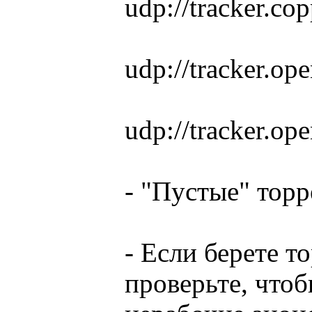
udp://tracker.co
udp://tracker.op
udp://tracker.op
- "Пустые" тор
- Если берете т
проверьте, что