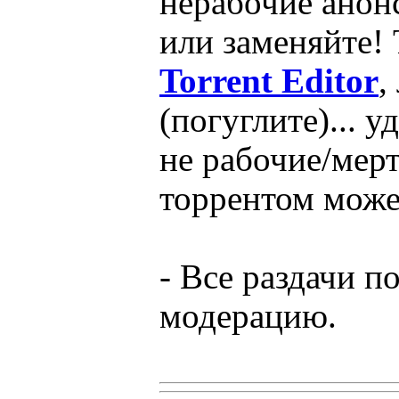
нерабочие анон
или заменяйте!
Torrent Editor
,
(погуглите)... 
не рабочие/мер
торрентом може
- Все раздачи п
модерацию.