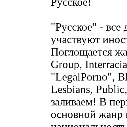
Русское!
"Русское" - вс
участвуют инос
Поглощается жан
Group, Interrac
"LegalPorno", B
Lesbians, Publi
заливаем! В пер
основной жанр в
национальность,