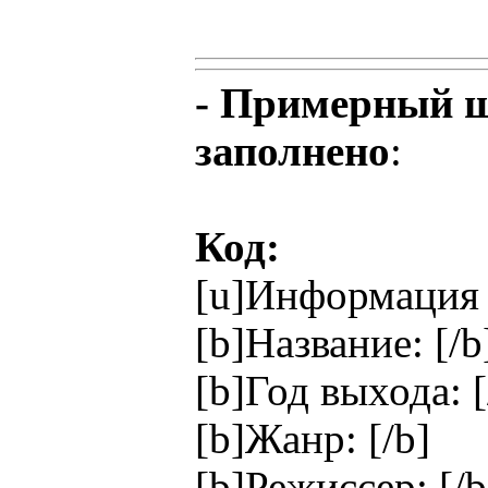
- Примерный ш
заполнено
:
Код:
[u]Информация 
[b]Название: [/b
[b]Год выхода: [
[b]Жанр: [/b]
[b]Режиссер: [/b