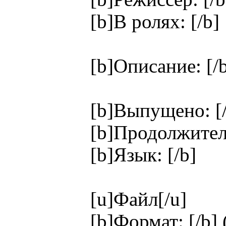
[b]В ролях: [/b]
[b]Описание: [/
[b]Выпущено: [/
[b]Продолжитель
[b]Язык: [/b]
[u]Файл[/u]
[b]Формат: [/b] 