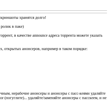
 скриншоты хранятся долго!
ролик в паке)
ррент, в качестве announce адреса торрента можете указать
х, открытых анонсеров, например в таком порядке:
личным, нерабочие анонсеры и анонсеры с пасс-кеями удаляйте
or (погуглите)... удаляйте/заменяйте анонсеры с пасскеем, и не