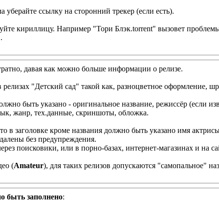
ла уберайте ссылку на сторонний трекер (если есть).
ьзуйте кириллицу. Например "Тори Блэк.torrent" вызовет проблем
.
уратно, давая как можно больше информации о релизе.
в релизах "Детский сад" такой как, разноцветное оформление, шр
жно быть указано - оригинальное название, режиссёр (если извес
зык, жанр, тех.данные, скриншоты, обложка.
 то в заголовке кроме названия должно быть указано имя актрисы
далены без предупреждения.
рез поисковики, или в порно-базах, интернет-магазинах и на са
ео (
Amateur
), для таких релизов допускаются "самопальное" на
о быть заполнено
: