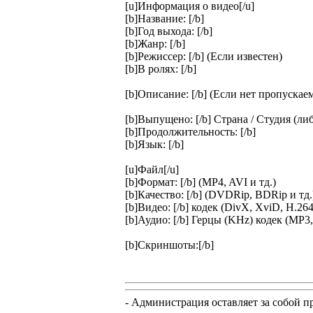
[u]Информация о видео[/u]
[b]Название: [/b]
[b]Год выхода: [/b]
[b]Жанр: [/b]
[b]Режиссер: [/b] (Если известен)
[b]В ролях: [/b]
[b]Описание: [/b] (Если нет пропускае
[b]Выпущено: [/b] Страна / Студия (либ
[b]Продолжительность: [/b]
[b]Язык: [/b]
[u]Файл[/u]
[b]Формат: [/b] (MP4, AVI и тд.)
[b]Качество: [/b] (DVDRip, BDRip и тд.
[b]Видео: [/b] кодек (DivX, XviD, H.264
[b]Аудио: [/b] Герцы (KHz) кодек (MP3
[b]Скриншоты:[/b]
- Администрация оставляет за собой п