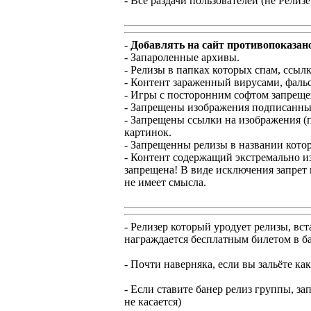
- Все раздачи пользователей (не Релиз
-
Добавлять на сайт противопоказан
- Запароленные архивы.
- Релизы в папках которых спам, ссылки
- Контент зараженный вирусами, фаль
- Игры с посторонним софтом запрещ
- Запрещены изображения подписанные
- Запрещены ссылки на изображения (п
картинок.
- Запрещенны релизы в названии котор
- Контент содержащий экстремально извр
запрещена! В виде исключения запрет 
не имеет смысла.
- Релизер который уродует релизы, вс
награждается бесплатным билетом в б
- Почти наверняка, если вы зальёте ка
- Если ставите банер релиз группы, за
не касается)