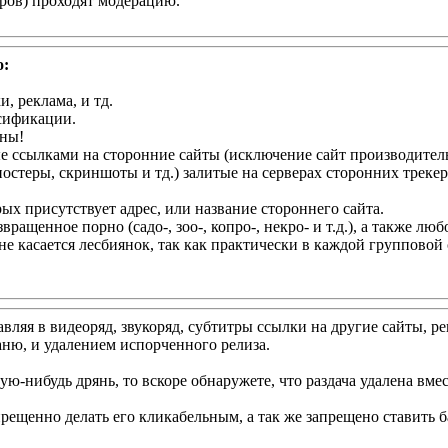
ёров) проходят модерацию.
о:
, реклама, и тд.
сификации.
ены!
 ссылками на сторонние сайты (исключение сайт производитель,
остеры, скриншоты и тд.) залитые на серверах сторонних трекер
ых присутствует адрес, или название стороннего сайта.
ащенное порно (садо-, зоо-, копро-, некро- и т.д.), а также люб
не касается лесбиянок, так как практически в каждой групповой
тавляя в видеоряд, звукоряд, субтитры ссылки на другие сайты,
аню, и удалением испорченного релиза.
кую-нибудь дрянь, то вскоре обнаружете, что раздача удалена вме
прещенно делать его кликабельным, а так же запрещено ставить 