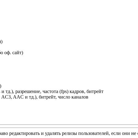
м)
о оф. сайт)
)
 и тд.), разрешение, частота (fps) кадров, битрейт
, АC3, AAC и тд.), битрейт, число каналов
раво редактировать и удалять релизы пользователей, если они н