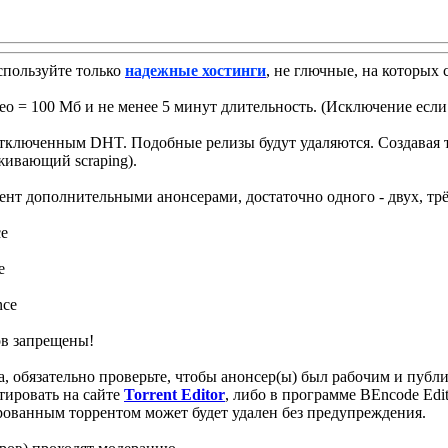
спользуйте только
надежные хостинги
, не глючные, на которых
 = 100 Мб и не менее 5 минут длительность. (Исключение если 
 отключенным DHT. Подобные релизы будут удаляются. Создавая то
живающий scraping).
ент дополнительными анонсерами, достаточно одного - двух, трё
ce
e
nce
ов запрещены!
ера, обязательно проверьте, чтобы анонсер(ы) был рабочим и пуб
тировать на сайте
Torrent Editor
, либо в программе BEncode Edit
ированным торрентом может будет удален без предупреждения.