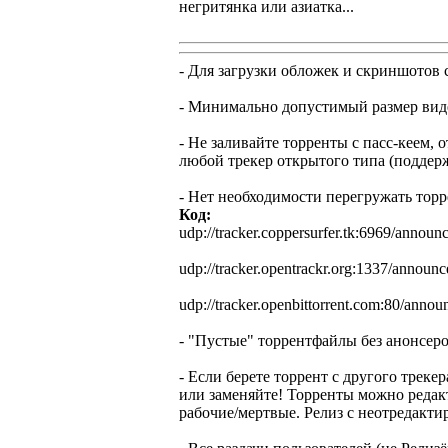
негритянка или азиатка...
- Для загрузки обложек и скриншотов 
- Минимально допустимый размер видео
- Не заливайте торренты с пасс-кеем,
любой трекер открытого типа (поддер
- Нет необходимости перегружать торр
Код:
udp://tracker.coppersurfer.tk:6969/announ
udp://tracker.opentrackr.org:1337/announc
udp://tracker.openbittorrent.com:80/annou
- "Пустые" торрентфайлы без анонсер
- Если берете торрент с другого трек
или заменяйте! Торренты можно редак
рабочие/мертвые. Релиз с неотредакт