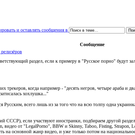
Сообщение
 релизёров
тветствующий раздел, если к примеру в "Русское порно" будут 
 трекеров, когда например - "десять негров, четыре араба и два
затисалась хохлушка..."
я Русским, всего лишь из за того что на всю толпу одна украинка
ий СССР), если участвуют иностранки, подбираем другой раздел.
m, видео от "LegalPorno", BBW и Skinny, Taboo, Fisting, Strapon, 
ть на основной жанр видео, и уже только потом на национальнос