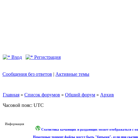
Вход
Регистрация
Сообщения без ответов
|
Активные темы
Главная
»
Список форумов
»
Общий форум
»
Архив
Часовой пояс: UTC
Информация
Статистика качающих и раздающих может отображаться с оши
Некоторые торрент файлы могут быть "битыми", если при скачив