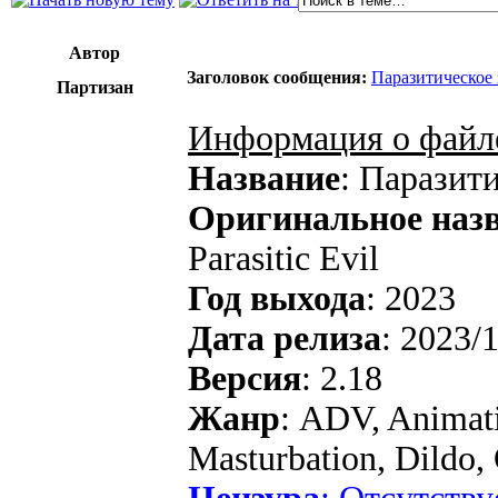
Автор
Заголовок сообщения:
Паразитическое з
Партизан
Информация о файл
Название
: Паразит
Оригинальное наз
Parasitic Evil
Год выхода
: 2023
Дата релиза
: 2023/
Версия
: 2.18
Жанр
: ADV, Animati
Masturbation, Dildo,