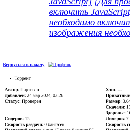
JavaScript]
[Для пр
включить JavaScript
необходимо включит
изображения необхо
Вернуться к началу
Торрент
Автор
: Партизан
Хэш
: ---
Добавлен
:
24 мар 2024, 03:26
Приватны
Статус
: Проверен
Размер
: 3.
Скачали
:
1
Здоровье
: 
Сидеров
:
15
Личеров
:
7
Скорость раздачи
:
0 байт/сек
Скорость с