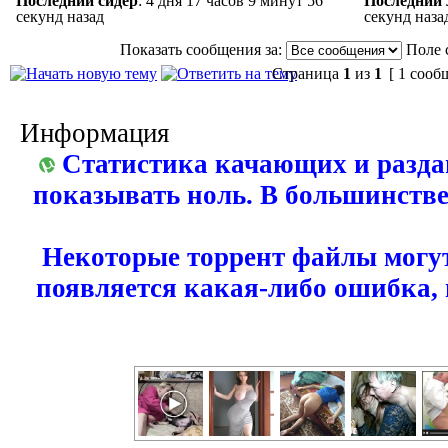
Последний сидер
:
4 дня 17 часов 9 минут 56
Последний 
секунд назад
секунд наза
Показать сообщения за:
Поле 
Страница
1
из
1
[ 1 сооб
Информация
Статистика качающих и разда
показывать ноль. В большинстве
Некоторые торрент файлы могут
появляется какая-либо ошибка,