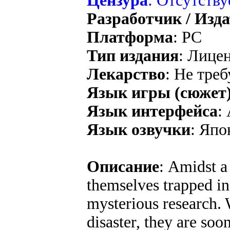
Цензура
: Отсутству
Разработчик / Изд
Платформа
: PC
Тип издания
: Лице
Лекарство
: Не треб
Язык игры (сюжет
Язык интерфейса
:
Язык озвучки
: Япо
Описание
: Amidst a
themselves trapped in
mysterious research. 
disaster, they are so