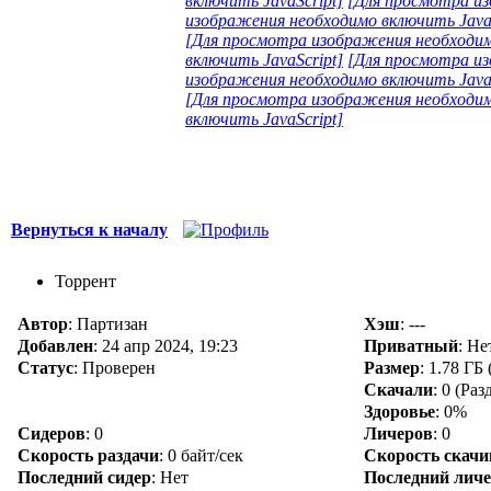
включить JavaScript]
[Для просмотра из
изображения необходимо включить JavaS
[Для просмотра изображения необходим
включить JavaScript]
[Для просмотра из
изображения необходимо включить JavaS
[Для просмотра изображения необходим
включить JavaScript]
Вернуться к началу
Торрент
Автор
: Партизан
Хэш
: ---
Добавлен
:
24 апр 2024, 19:23
Приватный
: Н
Статус
: Проверен
Размер
: 1.78 ГБ
Скачали
:
0
(Раз
Здоровье
: 0%
Сидеров
:
0
Личеров
:
0
Скорость раздачи
:
0 байт/сек
Скорость скач
Последний сидер
:
Нет
Последний лич