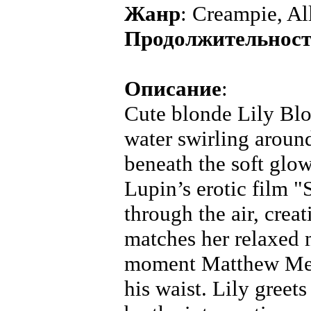
Жанр
: Creampie, Al
Продолжительнос
Описание
:
Cute blonde Lily Blo
water swirling around
beneath the soft glow
Lupin’s erotic film "
through the air, crea
matches her relaxed 
moment Matthew Meie
his waist. Lily greet