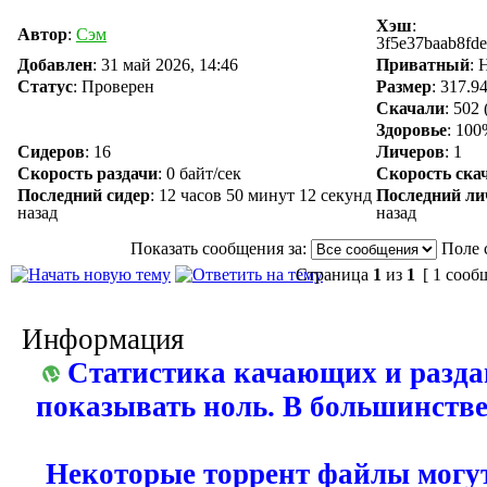
Хэш
:
Автор
:
Сэм
3f5e37baab8fd
Добавлен
:
31 май 2026, 14:46
Приватный
: 
Статус
: Проверен
Размер
: 317.9
Скачали
:
502
Здоровье
: 10
Сидеров
:
16
Личеров
:
1
Скорость раздачи
:
0 байт/сек
Скорость ска
Последний сидер
:
12 часов 50 минут 12 секунд
Последний ли
назад
назад
Показать сообщения за:
Поле 
Страница
1
из
1
[ 1 сооб
Информация
Статистика качающих и разда
показывать ноль. В большинстве
Некоторые торрент файлы могут