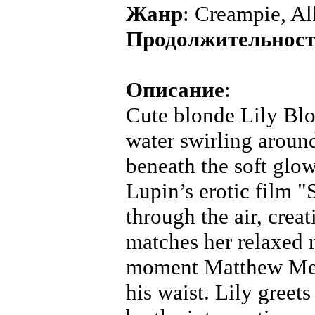
Жанр
: Creampie, Al
Продолжительнос
Описание
:
Cute blonde Lily Blo
water swirling around
beneath the soft glow
Lupin’s erotic film "
through the air, crea
matches her relaxed 
moment Matthew Meie
his waist. Lily greet