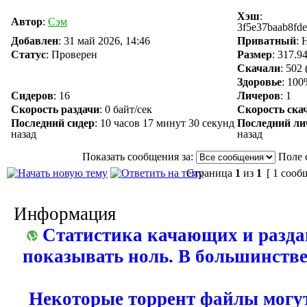
Хэш
:
Автор
:
Сэм
3f5e37baab8fd
Добавлен
:
31 май 2026, 14:46
Приватный
: 
Статус
: Проверен
Размер
: 317.9
Скачали
:
502
Здоровье
: 10
Сидеров
:
16
Личеров
:
1
Скорость раздачи
:
0 байт/сек
Скорость ска
Последний сидер
:
10 часов 17 минут 30 секунд
Последний ли
назад
назад
Показать сообщения за:
Поле 
Страница
1
из
1
[ 1 сооб
Информация
Статистика качающих и разда
показывать ноль. В большинстве
Некоторые торрент файлы могут