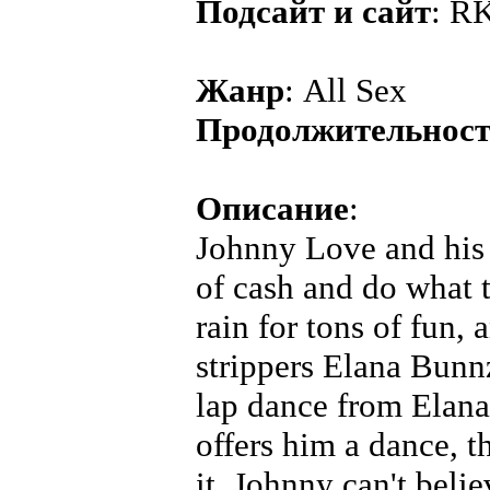
Подсайт и сайт
: R
Жанр
: All Sex
Продолжительнос
Описание
:
Johnny Love and his c
of cash and do what 
rain for tons of fun,
strippers Elana Bunnz
lap dance from Elana
offers him a dance, t
it. Johnny can't belie