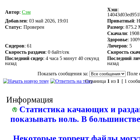
Хэш
:
Автор
:
Сэм
14043d03ed951
Добавлен
:
03 май 2026, 19:01
Приватный
: 
Статус
: Проверен
Размер
: 875.2
Скачали
:
1908
Здоровье
: 100
Сидеров
:
61
Личеров
:
5
Скорость раздачи
:
0 байт/сек
Скорость ска
Последний сидер
:
4 часа 5 минут 40 секунд
Последний ли
назад
назад
Показать сообщения за:
Поле 
Страница
1
из
1
[ 1 сооб
Информация
Статистика качающих и разда
показывать ноль. В большинстве
Некоторые торрент файлы могут