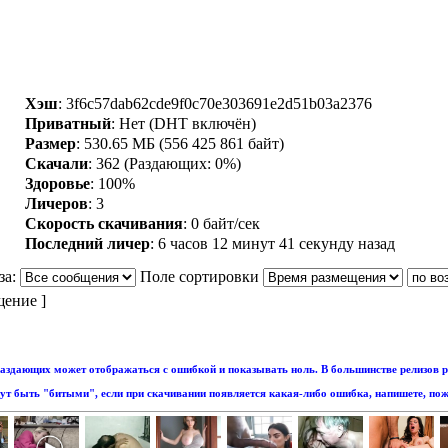
Хэш
: 3f6c57dab62cde9f0c70e303691e2d51b03a2376
Приватный
: Нет (DHT включён)
Размер
: 530.65 МБ (556 425 861 байт)
Скачали
:
362
(Раздающих: 0%)
Здоровье
: 100%
Личеров
:
3
Скорость скачивания
:
0 байт/сек
Последний личер
:
6 часов 12 минут 41 секунду назад
за:
Поле сортировки
щение ]
аздающих может отображаться с ошибкой и показывать ноль. В большинстве релизов р
т быть "битыми", если при скачивании появляется какая-либо ошибка, напишете, пож