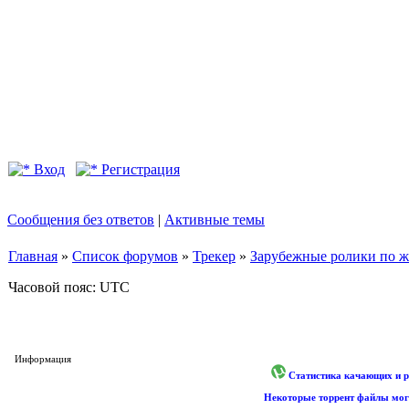
Вход
Регистрация
Сообщения без ответов
|
Активные темы
Главная
»
Список форумов
»
Трекер
»
Зарубежные ролики по жан
Часовой пояс: UTC
Информация
Статистика качающих и р
Некоторые торрент файлы могу