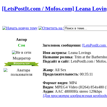
[LetsPostIt.com / Mofos.com] Leana Loving
Автор
Сэм
Заголовок сообщения:
[LetsPostIt.com
Имя актрисы
: Leana Lovings
Название ролика
: Trim at the Barbersh
Модератор
Подсайт и сайт
: LetsPostIt.com / Mofos
Жанр
: All Sex
Продолжительность
: 00:35:11
Формат видео
: MP4
Видео
: MPEG4 Video (H264) 854x480 (1
Аудио
: AAC 48000Hz stereo 129kbps
[Для просмотра изображения необходи