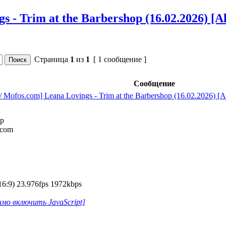
s - Trim at the Barbershop (16.02.2026) [Al
Страница
1
из
1
[ 1 сообщение ]
Сообщение
 / Mofos.com] Leana Lovings - Trim at the Barbershop (16.02.2026) [A
op
.com
6:9) 23.976fps 1972kbps
мо включить JavaScript]