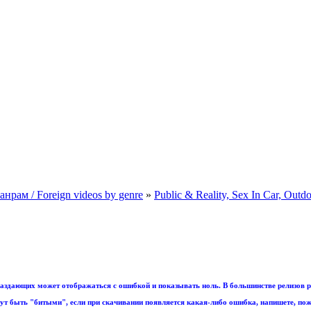
рам / Foreign videos by genre
»
Public & Reality, Sex In Car, Outd
аздающих может отображаться с ошибкой и показывать ноль. В большинстве релизов р
т быть "битыми", если при скачивании появляется какая-либо ошибка, напишете, пож