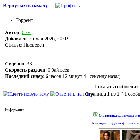
Вернуться к началу
Торрент
Автор
:
Сэм
Добавлен
:
26 май 2026, 20:02
Статус
: Проверен
Сидеров
:
33
Скорость раздачи
:
0 байт/сек
Последний сидер
:
6 часов 12 минут 41 секунду назад
Показать сообщения 
Страница
1
из
1
[ 1 сооб
Информация
Статистика качающих и р
Некоторые торрент файлы могу