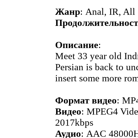
Жанр
: Anal, IR, All
Продолжительнос
Описание
:
Meet 33 year old Ind
Persian is back to un
insert some more rom
Формат видео
: MP
Видео
: MPEG4 Video
2017kbps
Аудио
: AAC 48000H