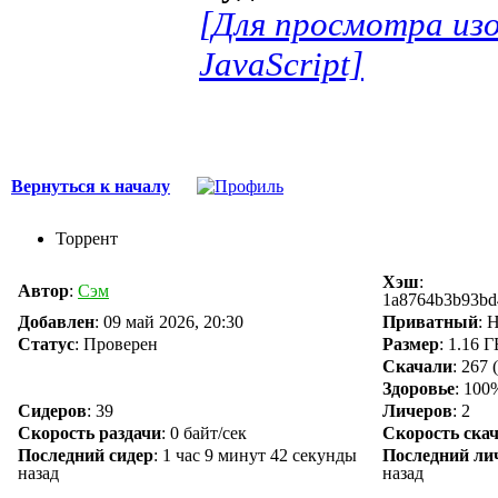
[Для просмотра из
JavaScript]
Вернуться к началу
Торрент
Хэш
:
Автор
:
Сэм
1a8764b3b93bd
Добавлен
:
09 май 2026, 20:30
Приватный
: 
Статус
: Проверен
Размер
: 1.16 
Скачали
:
267
(
Здоровье
: 100
Сидеров
:
39
Личеров
:
2
Скорость раздачи
:
0 байт/сек
Скорость ска
Последний сидер
:
1 час 9 минут 42 секунды
Последний ли
назад
назад