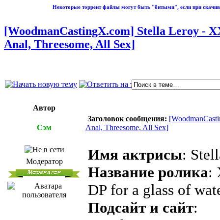
Некоторые торрент файлы могут быть "битыми", если при скачив
[WoodmanCastingX.com] Stella Leroy - XXX
Anal, Threesome, All Sex]
Автор
Заголовок сообщения:
[WoodmanCasting
Сэм
Anal, Threesome, All Sex]
Имя актрисы
: Stel
Модератор
Название ролика
:
DP for a glass of wat
Подсайт и сайт
: