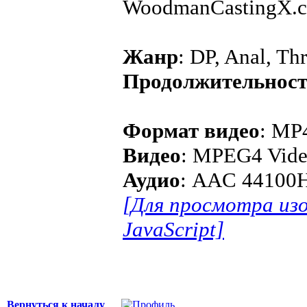
WoodmanCastingX.
Жанр
: DP, Anal, Th
Продолжительнос
Формат видео
: MP
Видео
: MPEG4 Vide
Аудио
: AAC 44100H
[Для просмотра из
JavaScript]
Вернуться к началу