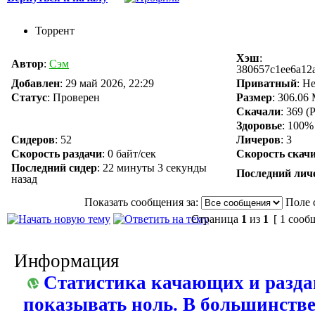
Торрент
Хэш
:
Автор
:
Сэм
380657c1ee6a12
Добавлен
:
29 май 2026, 22:29
Приватный
: Н
Статус
: Проверен
Размер
: 306.06
Скачали
:
369
(Р
Здоровье
: 100%
Сидеров
:
52
Личеров
:
3
Скорость раздачи
:
0 байт/сек
Скорость скач
Последний сидер
:
22 минуты 3 секунды
Последний лич
назад
Показать сообщения за:
Поле 
Страница
1
из
1
[ 1 сооб
Информация
Статистика качающих и разда
показывать ноль. В большинстве