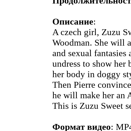
Продолжительнос
Описание
:
A czech girl, Zuzu Sw
Woodman. She will an
and sexual fantasies
undress to show her 
her body in doggy sty
Then Pierre convinc
he will make her an A
This is Zuzu Sweet se
Формат видео
: MP