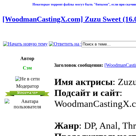
Некоторые торрент файлы могут быть "битыми", если при скачив
[WoodmanCastingX.com] Zuzu Sweet (16.05.
Автор
Заголовок сообщения:
[WoodmanCasting
Сэм
Имя актрисы
: Zuz
Модератор
Подсайт и сайт
:
WoodmanCastingX.
Жанр
: DP, Anal, Th