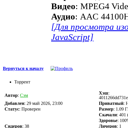
Видео
: MPEG4 Vide
Аудио
: AAC 44100H
[Для просмотра из
JavaScript]
Вернуться к началу
Торрент
Хэш
:
Автор
:
Сэм
4011266dd731e
Добавлен
:
29 май 2026, 23:00
Приватный
: 
Статус
: Проверен
Размер
: 1.09 
Скачали
:
401
Здоровье
: 10
Сидеров
:
38
Личеров
:
1