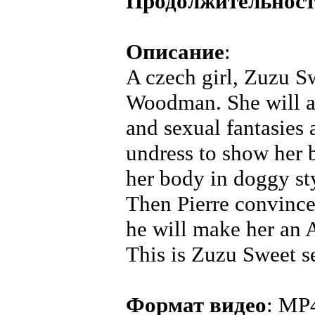
Продолжительнос
Описание
:
A czech girl, Zuzu Sw
Woodman. She will an
and sexual fantasies
undress to show her 
her body in doggy sty
Then Pierre convinc
he will make her an A
This is Zuzu Sweet se
Формат видео
: MP