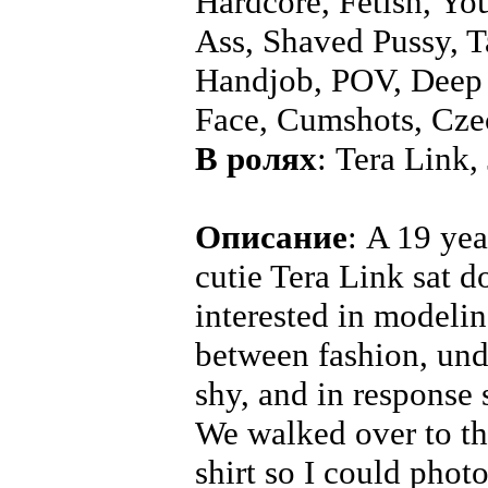
Hardcore, Fetish, Yo
Ass, Shaved Pussy, T
Handjob, POV, Deep 
Face, Cumshots, Cze
В ролях
: Tera Link
Описание
: A 19 yea
cutie Tera Link sat 
interested in modeli
between fashion, unde
shy, and in response
We walked over to th
shirt so I could phot