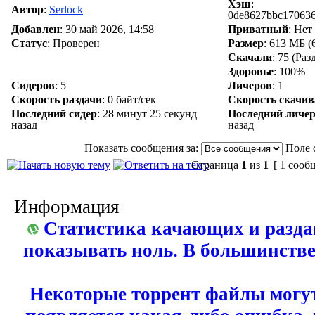
Хэш
:
Автор
:
Serlock
0de8627bbc17063
Добавлен
:
30 май 2026, 14:58
Приватный
: Не
Статус
: Проверен
Размер
: 613 МБ (
Скачали
:
75
(Раз
Здоровье
: 100%
Сидеров
:
5
Личеров
:
1
Скорость раздачи
:
0 байт/сек
Скорость скачи
Последний сидер
:
28 минут 25 секунд
Последний личе
назад
назад
Показать сообщения за:
Поле 
Страница
1
из
1
[ 1 сооб
Информация
Статистика качающих и разда
показывать ноль. В большинстве
Некоторые торрент файлы могут