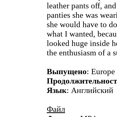
leather pants off, and
panties she was weari
she would have to do
what I wanted, becau
looked huge inside h
the enthusiasm of a s
Выпущено
: Europe
Продолжительнос
Язык
: Английский
Файл