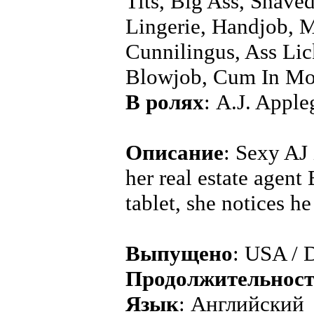
Tits, Big Ass, Shaved
Lingerie, Handjob, M
Cunnilingus, Ass Lic
Blowjob, Cum In Mo
В ролях
: A.J. Apple
Описание
: Sexy AJ 
her real estate agent
tablet, she notices h
Выпущено
: USA / D
Продолжительнос
Язык
: Английский