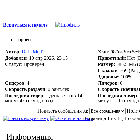
Вернуться к началу
Торрент
Автор
:
BaLaMuT
Хэш
: 987e430ce5e
Добавлен
:
10 апр 2026, 23:15
Приватный
: Нет 
Статус
: Проверен
Размер
: 585.5 МБ (
Скачали
:
269
(Раз
Здоровье
: 100%
Сидеров
:
4
Личеров
:
0
Скорость раздачи
:
0 байт/сек
Скорость скачива
Последний сидер
:
1 день 5 часов 14
Последний личер
:
минут 47 секунд назад
минуты 11 секунд н
Показать сообщения за:
Поле 
Страница
1
из
1
[ 1 сооб
Информация