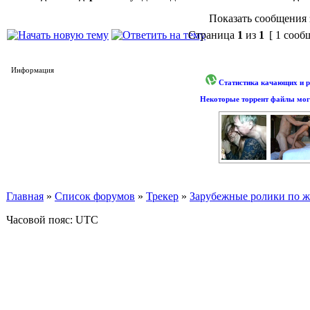
Показать сообщения 
Страница
1
из
1
[ 1 сооб
Информация
Статистика качающих и р
Некоторые торрент файлы могу
Главная
»
Список форумов
»
Трекер
»
Зарубежные ролики по жан
Часовой пояс: UTC