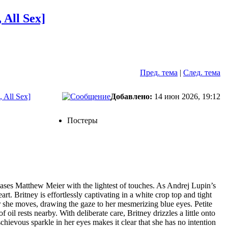
 All Sex]
Пред. тема
|
След. тема
 All Sex]
Добавлено:
14 июн 2026, 19:12
Постеры
 teases Matthew Meier with the lightest of touches. As Andrej Lupin’s
t. Britney is effortlessly captivating in a white crop top and tight
er she moves, drawing the gaze to her mesmerizing blue eyes. Petite
 oil rests nearby. With deliberate care, Britney drizzles a little onto
chievous sparkle in her eyes makes it clear that she has no intention