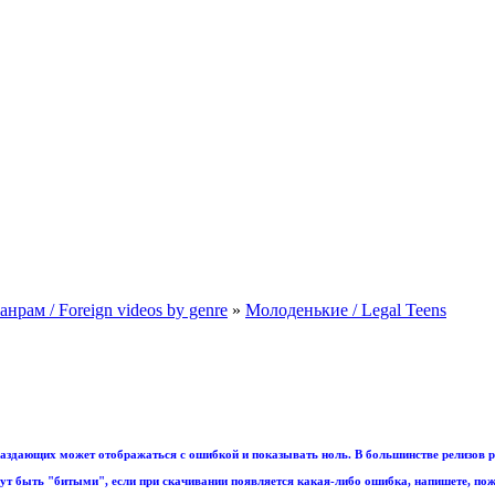
рам / Foreign videos by genre
»
Молоденькие / Legal Teens
аздающих может отображаться с ошибкой и показывать ноль. В большинстве релизов р
т быть "битыми", если при скачивании появляется какая-либо ошибка, напишете, пож