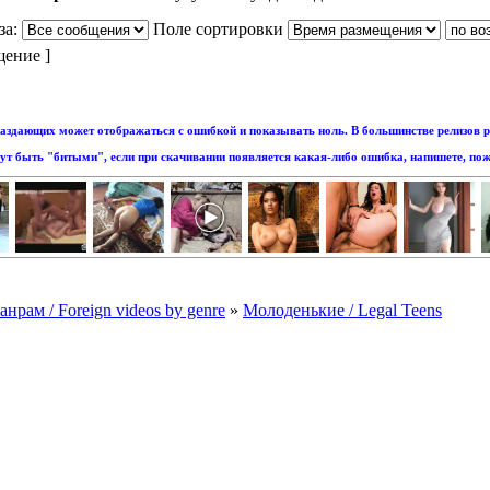
за:
Поле сортировки
щение ]
аздающих может отображаться с ошибкой и показывать ноль. В большинстве релизов р
т быть "битыми", если при скачивании появляется какая-либо ошибка, напишете, пож
рам / Foreign videos by genre
»
Молоденькие / Legal Teens