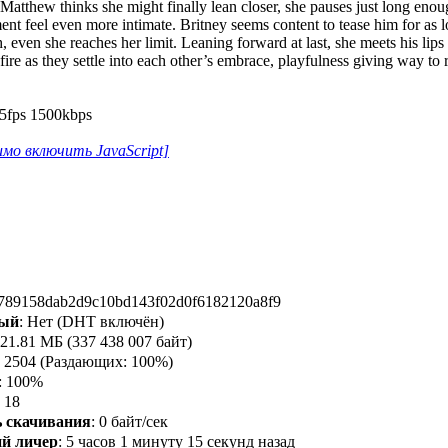
Matthew thinks she might finally lean closer, she pauses just long enou
t feel even more intimate. Britney seems content to tease him for as l
ven she reaches her limit. Leaning forward at last, she meets his lips 
re as they settle into each other’s embrace, playfulness giving way to r
5fps 1500kbps
мо включить JavaScript]
c789158dab2d9c10bd143f02d0f6182120a8f9
ый
: Нет (DHT включён)
321.81 МБ (337 438 007 байт)
:
2504
(Раздающих: 100%)
: 100%
:
18
 скачивания
:
0 байт/сек
й личер
:
5 часов 1 минуту 15 секунд назад