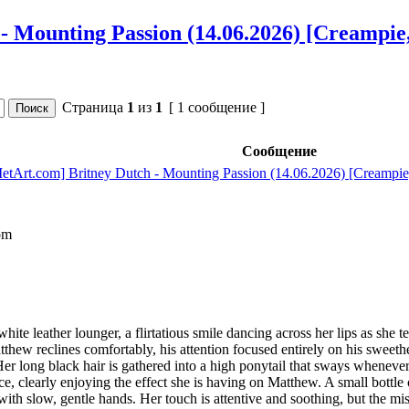
- Mounting Passion (14.06.2026) [Creampie,
Страница
1
из
1
[ 1 сообщение ]
Сообщение
etArt.com] Britney Dutch - Mounting Passion (14.06.2026) [Creampie,
om
ite leather lounger, a flirtatious smile dancing across her lips as she
hew reclines comfortably, his attention focused entirely on his sweethear
. Her long black hair is gathered into a high ponytail that sways whenev
ce, clearly enjoying the effect she is having on Matthew. A small bottle of
ith slow, gentle hands. Her touch is attentive and soothing, but the mis