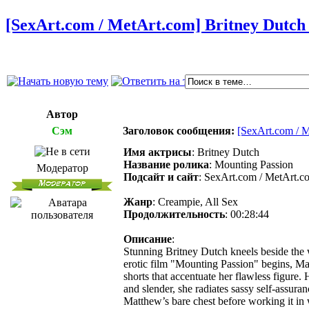
[SexArt.com / MetArt.com] Britney Dutch 
Автор
Сэм
Заголовок сообщения:
[SexArt.com / M
Имя актрисы
: Britney Dutch
Название ролика
: Mounting Passion
Модератор
Подсайт и сайт
: SexArt.com / MetArt.c
Жанр
: Creampie, All Sex
Продолжительность
: 00:28:44
Описание
:
Stunning Britney Dutch kneels beside the wh
erotic film "Mounting Passion" begins, Matt
shorts that accentuate her flawless figure
and slender, she radiates sassy self-assuran
Matthew’s bare chest before working it in w