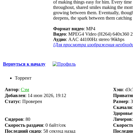
of making things easy for him. Every time 
throughout, shared smiles making the momen
growing between them. Eventually, though, e
deepens, the spark between them catching fi
Формат видео
: MP4
Видео
: MPEG4 Video (H264) 640x360 2
Аудио
: AAC 44100Hz stereo 96kbps
[Для просмотра изображения необходи
Вернуться к началу
Торрент
Автор
:
Сэм
Хэш
: d3
Добавлен
:
14 июн 2026, 19:12
Приватн
Статус
: Проверен
Размер
: 
Скачали
Здоровье
Сидеров
:
80
Личеров
Скорость раздачи
:
0 байт/сек
Скорость
Последний сидер
:
58 секунд назад
Последни