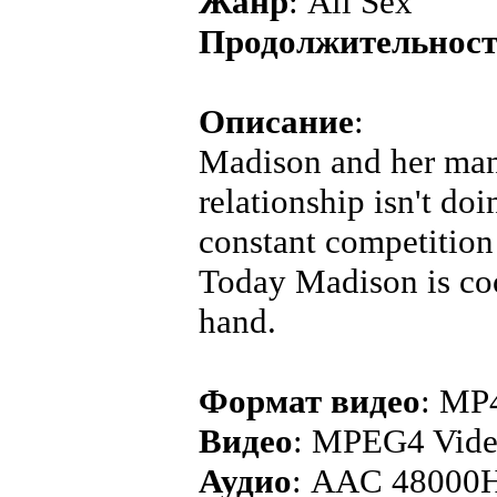
Жанр
: All Sex
Продолжительнос
Описание
:
Madison and her man 
relationship isn't doi
constant competition 
Today Madison is coo
hand.
Формат видео
: MP
Видео
: MPEG4 Vide
Аудио
: AAC 48000H