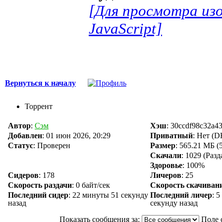
[Для просмотра из
JavaScript]
Вернуться к началу
Торрент
Автор
:
Сэм
Хэш
: 30ccdf98c32a4
Добавлен
:
01 июн 2026, 20:29
Приватный
: Нет (
Статус
: Проверен
Размер
: 565.21 МБ (
Скачали
:
1029
(Разд
Здоровье
: 100%
Сидеров
:
178
Личеров
:
25
Скорость раздачи
:
0 байт/сек
Скорость скачиван
Последний сидер
:
22 минуты 51 секунду
Последний личер
:
5
назад
секунду назад
Показать сообщения за:
Поле 