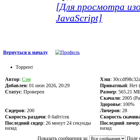
[Для просмотра из
JavaScript]
Вернуться к началу
Торрент
Автор
:
Сэм
Хэш
: 30ccdf98c3
Добавлен
:
01 июн 2026, 20:29
Приватный
: Нет
Статус
: Проверен
Размер
: 565.21 МБ
Скачали
:
2005
(Ра
Здоровье
: 100%
Сидеров
:
200
Личеров
:
28
Скорость раздачи
:
0 байт/сек
Скорость скачив
Последний сидер
:
26 минут 24 секунды
Последний личер
назад
назад
Показать сообщения за:
Поле 