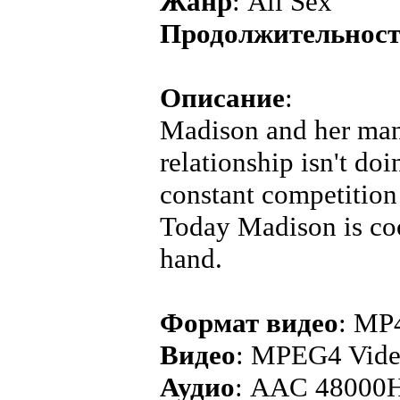
Жанр
: All Sex
Продолжительнос
Описание
:
Madison and her man 
relationship isn't doi
constant competition 
Today Madison is coo
hand.
Формат видео
: MP
Видео
: MPEG4 Vide
Аудио
: AAC 48000H